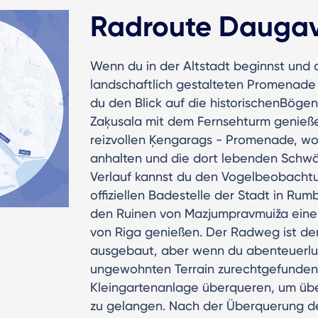
Radroute Dauga
Wenn du in der Altstadt beginnst und d
landschaftlich gestalteten Promenade
du den Blick auf die historischenBöge
Zaķusala mit dem Fernsehturm genießen.
reizvollen Ķengarags - Promenade, wo
anhalten und die dort lebenden Schwä
Verlauf kannst du den Vogelbeobachtu
offiziellen Badestelle der Stadt in Ru
den Ruinen von Mazjumpravmuiža einen
von Riga genießen. Der Radweg ist der
ausgebaut, aber wenn du abenteuerlus
ungewohnten Terrain zurechtgefunden 
Kleingartenanlage überqueren, um über
zu gelangen. Nach der Überquerung d