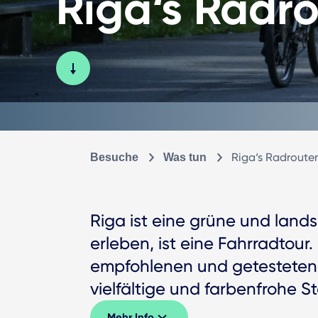
Riga‘s Radro
Riga‘s Radrouten
Besuche
Was tun
Riga ist eine grüne und lands
erleben, ist eine Fahrradtour
empfohlenen und getesteten 
vielfältige und farbenfrohe St
Mehr Info