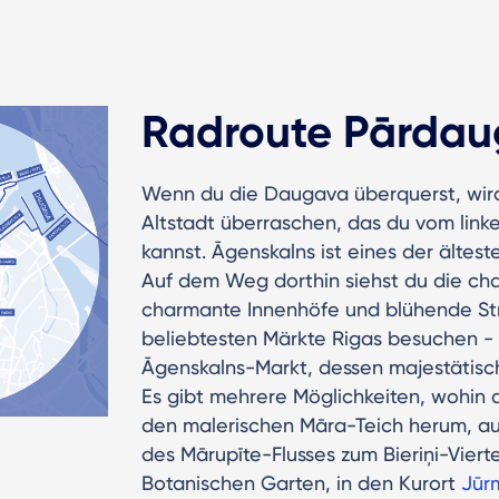
Radroute Pārda
Wenn du die Daugava überquerst, wird
Altstadt überraschen, das du vom lin
kannst. Āgenskalns ist eines der ältest
Auf dem Weg dorthin siehst du die char
charmante Innenhöfe und blühende Str
beliebtesten Märkte Rigas besuchen -
Āgenskalns-Markt, dessen majestätis
Es gibt mehrere Möglichkeiten, wohin 
den malerischen Māra-Teich herum, au
des Mārupīte-Flusses zum Bieriņi-Vier
Botanischen Garten, in den Kurort
Jūr