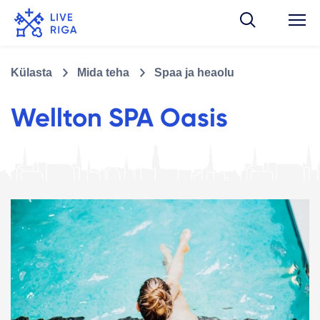
Külasta
Mida teha
Spaa ja heaolu
Wellton SPA Oasis