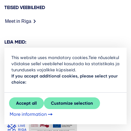
TEISED VEEBILEHED
Meet in Riga
LEIA MEID:
This website uses mandatory cookies.Teie nõusolekul
võidakse sellel veebilehel kasutada ka statistikaks ja
turunduseks vajalikke küpsiseid.
Ready to stay in the loop on Rigas business
If you accept additional cookies, please select your
choice:
community? Subscribe to our newsletter.
Sign Up
Accept all
Customize selection
More information