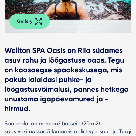
Gallery
Wellton SPA Oasis on Riia südames
asuv rahu ja lõõgastuse oaas. Tegu
on kaasaegse spaakeskusega, mis
pakub laialdasi puhke- ja
lõõgastusvõimalusi, pannes hetkega
unustama igapäevamured ja -
hirmud.
Spaa-alal on massaažibassein (20 m2)
koos vesimassaaži lamamistoolidega, saun ja Türgi