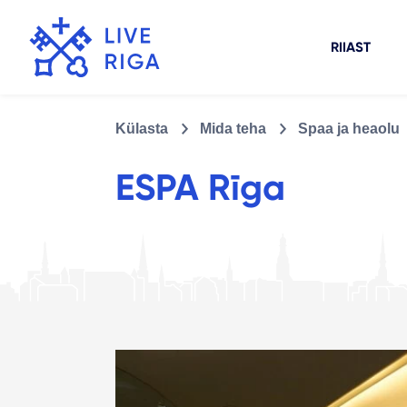
RIIAST
Külasta
Mida teha
Spaa ja heaolu
ESPA Rīga