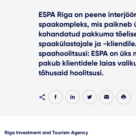
ESPA Riga on peene interjöör
spaakompleks, mis paikneb ü
kohandatud pakkuma tõeliselt
spaakülastajale ja -kliendil
spaahoolitsusi: ESPA on üks 
pakub klientidele laias valik
tõhusaid hoolitsusi.
Riga Investment and Tourism Agency