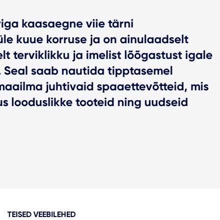
iga kaasaegne viie tärni
le kuue korruse ja on ainulaadselt
 terviklikku ja imelist lõõgastust igale
e. Seal saab nautida tipptasemel
maailma juhtivaid spaaettevõtteid, mis
us looduslikke tooteid ning uudseid
TEISED VEEBILEHED