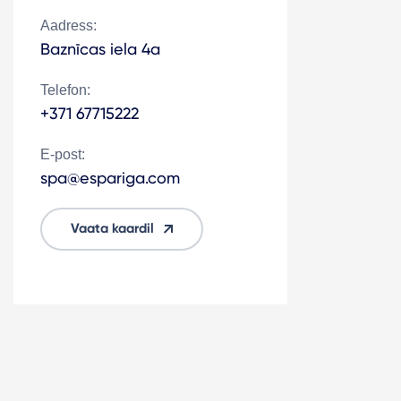
Aadress:
Baznīcas iela 4a
Telefon:
+371 67715222
E-post:
spa@espariga.com
Vaata kaardil