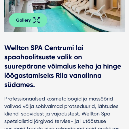
Gallery
Wellton SPA Centrumi lai
spaahoolitsuste valik on
suurepärane võimalus keha ja hinge
lõõgastamiseks Riia vanalinna
südames.
Professionaalsed kosmetoloogid ja massöörid
valivad välja sobivaimad protseduurid, lähtudes
kliendi soovidest ja vajadustest. Wellton Spa
spetsialistid järgivad tervise- ja ilutööstuse
uusimaid trende ning rakendavad neid praktikas,