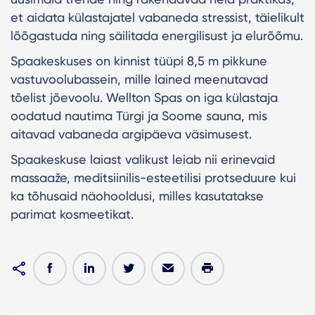
et aidata külastajatel vabaneda stressist, täielikult
lõõgastuda ning säilitada energilisust ja elurõõmu.
Spaakeskuses on kinnist tüüpi 8,5 m pikkune
vastuvoolubassein, mille lained meenutavad
tõelist jõevoolu. Wellton Spas on iga külastaja
oodatud nautima Türgi ja Soome sauna, mis
aitavad vabaneda argipäeva väsimusest.
Spaakeskuse laiast valikust leiab nii erinevaid
massaaže, meditsiinilis-esteetilisi protseduure kui
ka tõhusaid näohooldusi, milles kasutatakse
parimat kosmeetikat.