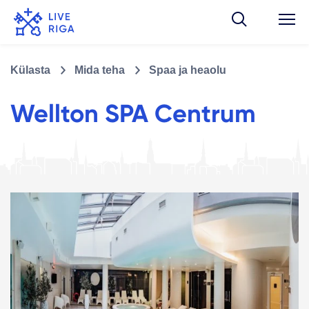
Külasta
Mida teha
Spaa ja heaolu
Wellton SPA Centrum