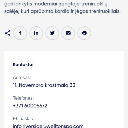
gali lankytis moderniai įrengtoje treniruoklių
salėje, kuri aprūpinta kardio ir jėgos treniruokliais.
Kontaktai
Adresas:
11. Novembra krastmala 33
Telefonas:
+371 60005672
El. paštas:
info.riverside@welltonspa.com