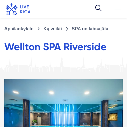
Apsilankykite
Ką veikti
SPA un labsajūta
Wellton SPA Riverside