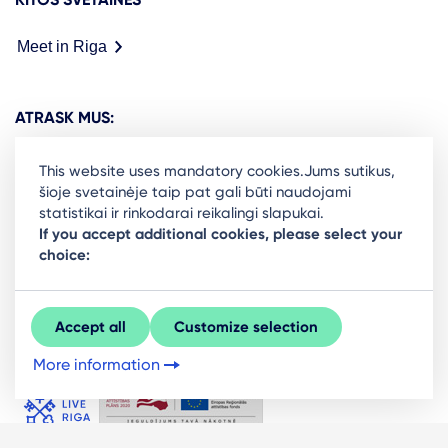
Meet in Riga
ATRASK MUS:
This website uses mandatory cookies.Jums sutikus,
šioje svetainėje taip pat gali būti naudojami
statistikai ir rinkodarai reikalingi slapukai.
Ready to stay in the loop on Rigas business
If you accept additional cookies, please select your
choice:
community? Subscribe to our newsletter.
Sign Up
Accept all
Customize selection
More information