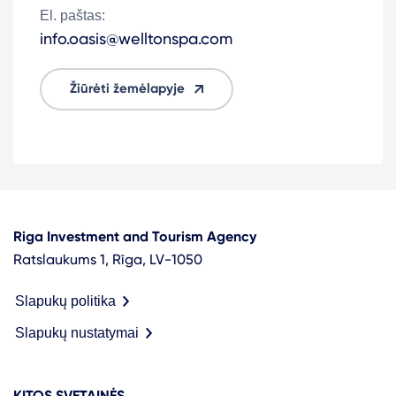
El. paštas:
info.oasis@welltonspa.com
Žiūrėti žemėlapyje
Riga Investment and Tourism Agency
Ratslaukums 1, Rīga, LV-1050
Slapukų politika
Slapukų nustatymai
KITOS SVETAINĖS