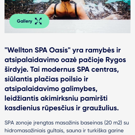
Gallery
"Wellton SPA Oasis" yra ramybės ir
atsipalaidavimo oazė pačioje Rygos
širdyje. Tai modernus SPA centras,
siūlantis plačias poilsio ir
atsipalaidavimo galimybes,
leidžiantis akimirksniu pamiršti
kasdienius rūpesčius ir graužulius.
SPA zonoje įrengtas masažinis baseinas (20 m2) su
hidromasažiniais gultais, sauna ir turkiška garine