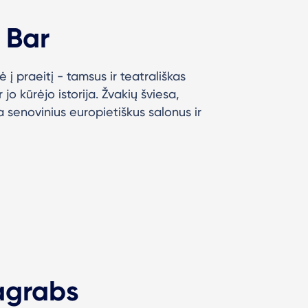
 Bar
ė į praeitį - tamsus ir teatrališkas
o kūrėjo istorija. Žvakių šviesa,
 senovinius europietiškus salonus ir
agrabs