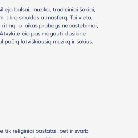
lieja balsai, muzika, tradiciniai šokiai,
ami tikrą smuklės atmosferą. Tai vieta,
o ritmą, o laikas prabėgs nepastebimai,
Atvykite čia pasimėgauti klasikine
al pačią latviškiausią muziką ir šokius.
tik religiniai pastatai, bet ir svarbi