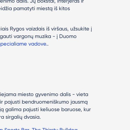
nimo dalis. Jų bokštai, interjeras ir
idžia pamatyti miestą iš kitos
ais Rygos vaizdais iš viršaus, užsukite į
ėgauti vargonų muzika - į Duomo
specialiame vadove.
.
iejama miesto gyvenimo dalis - vieta
is ir pajusti bendruomeniškumo jausmą
ją galima pajusti keliuose baruose, kur
a sirgalių dvasia.
 Sports Bar
,
The Thirsty Bulldog
,