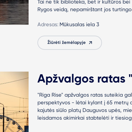
Tai ne tik biblioteka, bet ir kultūros bei
Rygos veidą, nepamirštant jos turtingos 
Adresas:
Mūkusalas iela 3
Žiūrėti žemėlapyje
Apžvalgos ratas 
"Riga Rise" apžvalgos ratas suteikia ga
perspektyvos - lėtai kylant į 65 metrų 
kajutės siūlo platų Dauguvos upės, mie
leisdamos akimirkai stabtelėti ir tiesiog