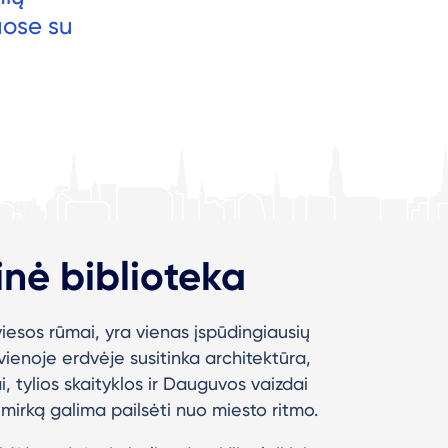
uose su
inė biblioteka
viesos rūmai, yra vienas įspūdingiausių
vienoje erdvėje susitinka architektūra,
, tylios skaityklos ir Dauguvos vaizdai
mirką galima pailsėti nuo miesto ritmo.