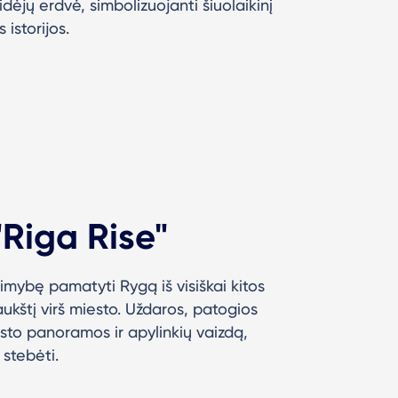
 idėjų erdvė, simbolizuojanti šiuolaikinį
istorijos.
"Riga Rise"
limybę pamatyti Rygą iš visiškai kitos
aukštį virš miesto. Uždaros, patogios
sto panoramos ir apylinkių vaizdą,
 stebėti.