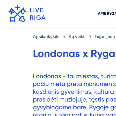
APIE RYG
Apsilankykite
Ką veikti
Tegul jūsų
Londonas x Ryga
Londonas - tai miestas, turint
pačiu metu greta monumental
kasdienis gyvenimas, kultūra i
prasidėti muziejuje, tęstis pa
gyvybingame bare. Rygoje gali
istorija, jį taip pat sukuria p