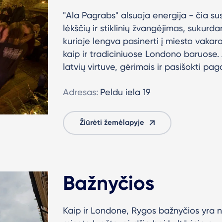
"Ala Pagrabs" alsuoja energija - čia susi
lėkščių ir stiklinių žvangėjimas, sukurd
kurioje lengva pasinerti į miesto vakar
kaip ir tradiciniuose Londono baruose. 
latvių virtuve, gėrimais ir pasišokti pag
Adresas:
Peldu iela 19
Žiūrėti žemėlapyje
Bažnyčios
Kaip ir Londone, Rygos bažnyčios yra ne 