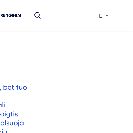
LT
RENGINIAI
, bet tuo
li
aigtis
 alsuoja
nių