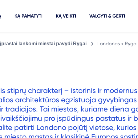
Ą
KĄ PAMATYTI
KĄ VEIKTI
VALGYTI & GERTI
Londonas x Ryga
 įprastai lankomi miestai pavydi Rygai
is stiprų charakterį – istorinis ir modernus
ios architektūros egzistuoja gyvybingas
r tradicijos. Tai miestas, kuriame diena ga
sivaikščiojimu pro įspūdingus pastatus ir b
te patirti Londono pojūtį vietose, kurios
ats miesto mastas ir klasikinė Europos sosti