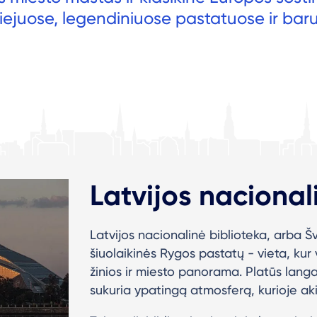
ejuose, legendiniuose pastatuose ir bar
Latvijos nacional
Latvijos nacionalinė biblioteka, arba Š
šiuolaikinės Rygos pastatų - vieta, kur 
žinios ir miesto panorama. Platūs langai
sukuria ypatingą atmosferą, kurioje aki