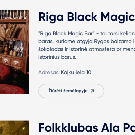
Riga Black Magic
"Riga Black Magic Bar" - tai tarsi kelion
baras, kuriame atgyja Rygos balzamo ir j
šokoladas ir istorinė atmosfera primena
istorinius barus.
Adresas:
Kaļķu iela 10
Žiūrėti žemėlapyje
Folkklubas Ala P