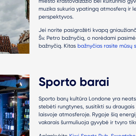
miesto kraštovaizdžio bei kultūrinio gyve
muzika sukuria ypatingą atmosferą ir le
perspektyvos.
Jei norite pasigrožėti kvapą gniaužianči
Šv. Petro bažnyčią, o norėdami pasim
bažnyčią. Kitas
bažnyčias rasite mūsų 
Sporto barai
Sporto barų kultūra Londone yra neats
stebėti rungtynes, susitikti su drauga
laisvoje atmosferoje. Rygoje šią energi
vakarais šurmuliuoja gyvybė ir tvyro tikr
Aplankykite
Kiwi Sports Pub
,
Sweatshop