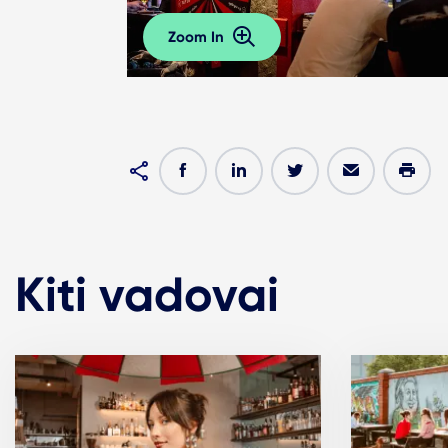
Zoom In
Kiti vadovai