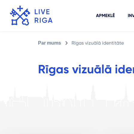
APMEKLĒ
IN
Rīgas vizuālā identitāte
Par mums
Rīgas vizuālā ide