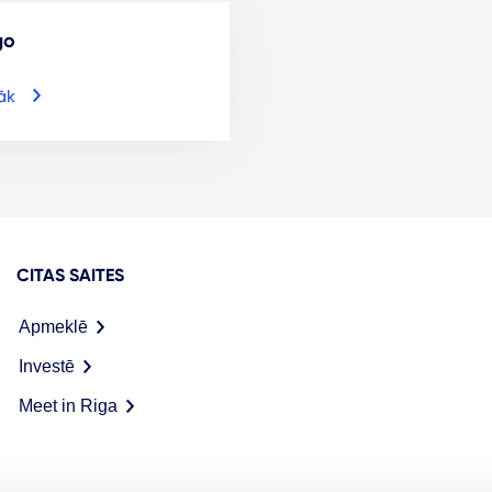
go
āk
CITAS SAITES
Apmeklē
Investē
Meet in Riga