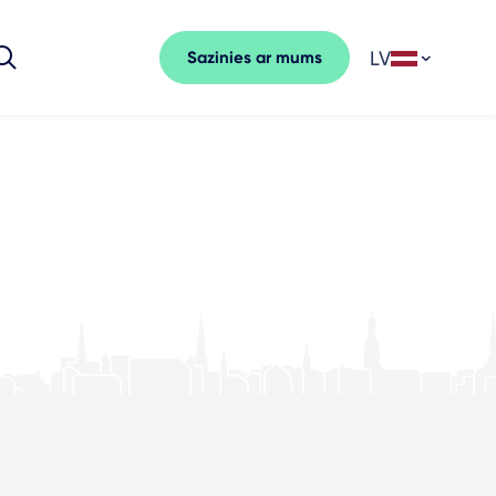
LV
Sazinies ar mums