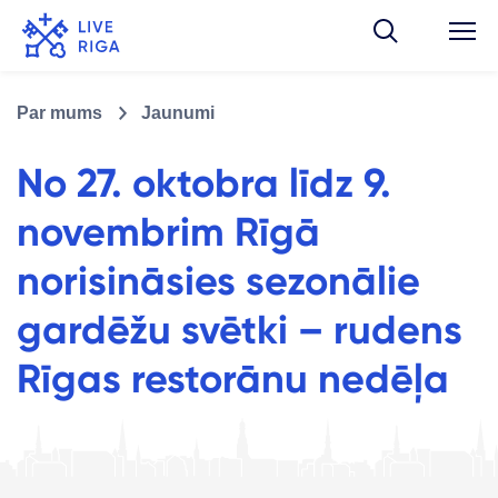
Par mums
Jaunumi
No 27. oktobra līdz 9.
novembrim Rīgā
norisināsies sezonālie
gardēžu svētki – rudens
Rīgas restorānu nedēļa