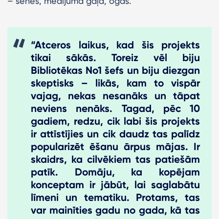
– sēnes, medījuma gaļa, ogas.
“Atceros laikus, kad šis projekts
tikai sākās. Toreiz vēl biju
Bibliotēkas No1 šefs un biju diezgan
skeptisks – likās, kam to vispār
vajag, nekas nesanāks un tāpat
neviens nenāks. Tagad, pēc 10
gadiem, redzu, cik labi šis projekts
ir attīstījies un cik daudz tas palīdz
popularizēt ēšanu ārpus mājas. Ir
skaidrs, ka cilvēkiem tas patiešām
patīk. Domāju, ka kopējam
konceptam ir jābūt, lai saglabātu
līmeni un tematiku. Protams, tas
var mainīties gadu no gada, kā tas