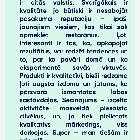
ir citās valstīs. Svarīgākais ir
kvalitāte, jo būtiski ir nesabojāt
pasākuma reputāciju – īpaši
jaunajiem viesiem, kas tikai sāk
apmeklēt restorānus. Ļoti
interesanti ir tas, ka, apkopojot
rezultātus, var redzēt tendences un
to, par ko pavāri domā un ko
eksperimentē savās virtuvēs.
Produkti ir kvalitatīvi, bieži redzama
ļoti augsta izdoma un jūtams, ka
pārsvarā izmantotas labas
sastāvdaļas. Secinājums – izcelta
aktivitāte masveidā piesaista
cilvēkus, un, ja tiek pielietots
kvalitatīvs mārketings, viss
darbojas. Super – man tiešām ir