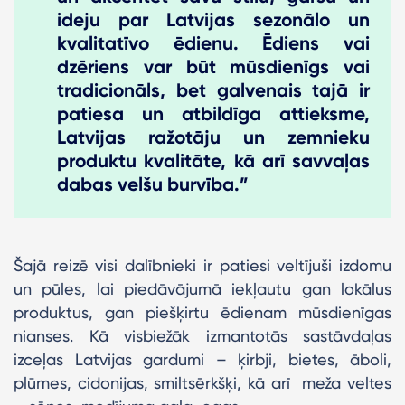
ideju par Latvijas sezonālo un
kvalitatīvo ēdienu. Ēdiens vai
dzēriens var būt mūsdienīgs vai
tradicionāls, bet galvenais tajā ir
patiesa un atbildīga attieksme,
Latvijas ražotāju un zemnieku
produktu kvalitāte, kā arī savvaļas
dabas velšu burvība.”
Šajā reizē visi dalībnieki ir patiesi veltījuši izdomu
un pūles, lai piedāvājumā iekļautu gan lokālus
produktus, gan piešķirtu ēdienam mūsdienīgas
nianses. Kā visbiežāk izmantotās sastāvdaļas
izceļas Latvijas gardumi – ķirbji, bietes, āboli,
plūmes, cidonijas, smiltsērkšķi, kā arī meža veltes