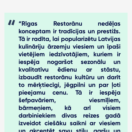
“Rīgas Restorānu nedēļas
konceptam ir tradīcijas un prestižs.
Tā ir radīta, lai popularizētu Latvijas
kulināriju ārzemju viesiem un īpaši
vietējiem iedzīvotājiem, kuriem ir
iespēja nogaršot sezonālu un
kvalitatīvu ēdienu ar stāstu,
izbaudīt restorānu kultūru un darīt
to mērķtiecīgi, jēgpilni un par ļoti
pieejamu cenu. Tā ir iespēja
šefpavāriem, viesmīļiem,
bārmeņiem, kā arī visiem
darbiniekiem divas reizes gadā
izveidot ciešāku saikni ar viesiem
un akcentēt savu stilu, garšu un