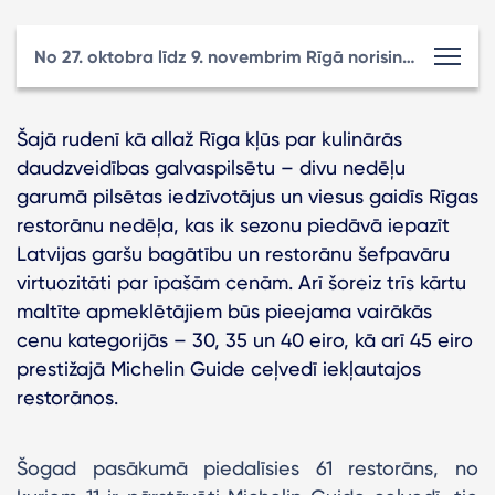
No 27. oktobra līdz 9. novembrim Rīgā norisināsies sezonālie gardēžu svētki – rudens Rīgas restorānu nedēļa
Šajā rudenī kā allaž Rīga kļūs par kulinārās
daudzveidības galvaspilsētu – divu nedēļu
garumā pilsētas iedzīvotājus un viesus gaidīs Rīgas
restorānu nedēļa, kas ik sezonu piedāvā iepazīt
Latvijas garšu bagātību un restorānu šefpavāru
virtuozitāti par īpašām cenām. Arī šoreiz trīs kārtu
maltīte apmeklētājiem būs pieejama vairākās
cenu kategorijās – 30, 35 un 40 eiro, kā arī 45 eiro
prestižajā Michelin Guide ceļvedī iekļautajos
restorānos.
Šogad pasākumā piedalīsies 61 restorāns, no