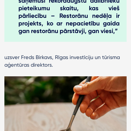
saņēmuši rekordaugstu dalībnieku
pieteikumu skaitu, kas vieš
pārliecību – Restorānu nedēļa ir
projekts, ko ar nepacietību gaida
gan restorānu pārstāvji, gan viesi,”
uzsver Freds Birkavs, Rīgas investīciju un tūrisma
aģentūras direktors.