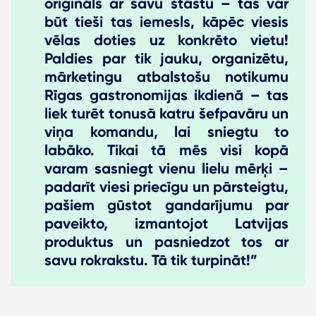
oriģināls ar savu stāstu – tas var
būt tieši tas iemesls, kāpēc viesis
vēlas doties uz konkrēto vietu!
Paldies par tik jauku, organizētu,
mārketingu atbalstošu notikumu
Rīgas gastronomijas ikdienā – tas
liek turēt tonusā katru šefpavāru un
viņa komandu, lai sniegtu to
labāko. Tikai tā mēs visi kopā
varam sasniegt vienu lielu mērķi –
padarīt viesi priecīgu un pārsteigtu,
pašiem gūstot gandarījumu par
paveikto, izmantojot Latvijas
produktus un pasniedzot tos ar
savu rokrakstu. Tā tik turpināt!”