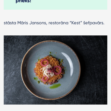
prieks!”
stāsta Māris Jansons, restorāna “Kest” šefpavārs.