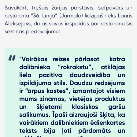
Savukārt, trešais žūrijas pārstāvis, šefpavārs un
restorāna “36. Līnija” (Jūrmala) līdzīpašnieks Lauris
Aleksejevs, dalās savos iespaidos par restorānu šīs
sezonas piedāvājumu:
"Vairākas reizes pārlasot katra
dalībnieka “rokrakstu”, atklājas
liela pozitīva daudzveidība un
izpildījuma stils. Daudzu redzējums
ir “ārpus kastes”, izmantojot visiem
mums zināmos, vietējos produktus
un šķietami klasiskos garšu
salikumus. Īpaši aizraujoši šķita, ka
vairākiem dalībniekiem ēdienkartes
teksts bija ļoti pārdomāts un