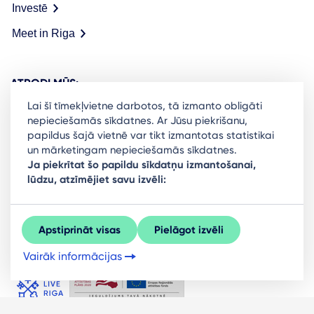
Investē
Meet in Riga
ATRODI MŪS:
Lai šī tīmekļvietne darbotos, tā izmanto obligāti
nepieciešamās sīkdatnes. Ar Jūsu piekrišanu,
papildus šajā vietnē var tikt izmantotas statistikai
un mārketingam nepieciešamās sīkdatnes.
Ready to stay in the loop on Rigas business
Ja piekrītat šo papildu sīkdatņu izmantošanai,
lūdzu, atzīmējiet savu izvēli:
community? Subscribe to our newsletter.
Sign Up
Apstiprināt visas
Pielāgot izvēli
Vairāk informācijas