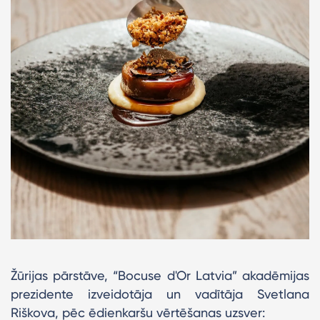
Žūrijas pārstāve, “Bocuse d'Or Latvia” akadēmijas
prezidente izveidotāja un vadītāja Svetlana
Riškova, pēc ēdienkaršu vērtēšanas uzsver: