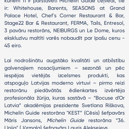
kuriem 11 ir pārstāvēti Michelin Guide ceļvedī, tie
ir: Whitehouse, Barents, SEASONS at Grand
Palace Hotel, Chef`s Corner Restaurant & Bar,
Stage22 Bar & Restaurant, FERMA, Tails, Entresol,
3 pavāru restorāns, NEIBURGS un Le Dome, kuros
ekskluzīvu maltīti varēs nobaudīt par īpašu cenu -
45 eiro.
Lai nodrošinātu augstāko kvalitāti un atbilstību
galvenajiem nosacījumiem – sezonāli un pēc
iespējas vietējās izcelsmes produkti, kas
atspoguļo Latvijas moderno virtuvi – pirmo reizi
restorānu piedāvātās ēdienkartes izvērtēja
profesionāla žūrija, kuras sastāvā – “Bocuse d'Or
Latvia” akadēmijas prezidente Svetlana Riškova,
Michelin Guide restorāna "KEST” (Cēsis) šefpavārs
Māris Jansons,
Michelin Guide
restorāna “36.
Līnija" (Jūrmala) šefpavārs Lauris Aleksejevs.