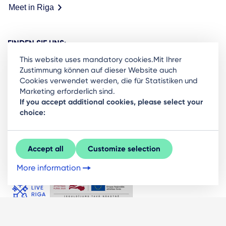
Meet in Riga
FINDEN SIE UNS:
This website uses mandatory cookies.Mit Ihrer
Zustimmung können auf dieser Website auch
Cookies verwendet werden, die für Statistiken und
Marketing erforderlich sind.
Ready to stay in the loop on Rigas business
If you accept additional cookies, please select your
choice:
community? Subscribe to our newsletter.
Sign Up
Accept all
Customize selection
More information
© LIVE RĪGA 2026. Alle Rechte vorbehalten