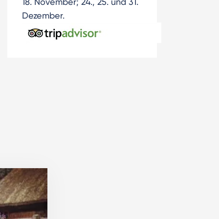
18. November; 24., 25. und 31.
Dezember.