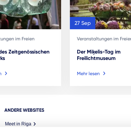
27 Sep
tungen im Freien
Veranstaltungen im Freie
 des Zeitgenössischen
Der Miķelis-Tag im
ks
Freilichtmuseum
n
Mehr lesen
ANDERE WEBSITES
Meet in Riga