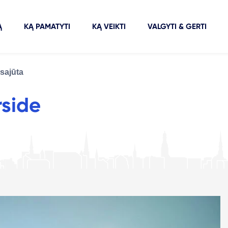
Ą
KĄ PAMATYTI
KĄ VEIKTI
VALGYTI & GERTI
sajūta
rside