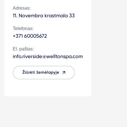
Adresas:
11. Novembra krastmala 33
Telefonas:
+371 60005672
El. paštas:
info.riverside@welltonspa.com
Žiūrėti žemėlapyje