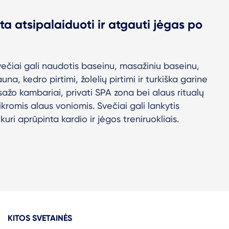
rta atsipalaiduoti ir atgauti jėgas po
ečiai gali naudotis baseinu, masažiniu baseinu,
na, kedro pirtimi, žolelių pirtimi ir turkiška garine
žo kambariai, privati SPA zona bei alaus ritualų
romis alaus voniomis. Svečiai gali lankytis
kuri aprūpinta kardio ir jėgos treniruokliais.
KITOS SVETAINĖS