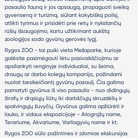
pasaulio fauną ir jos apsaugą, propaguoti sveiką
gyvenseną ir turizmą, siūlant kokybišką poilsį,
atlikti tyrimus ir prisidėti prie retų ir nykstančių
rūšių išsaugojimo, kartu užtikrinant aukštą
zoologijos sodo gyvūnų gerovės lygį.
Rygos ZOO - tai puiki vieta Mežaparke, kurioje
galėsite pasimėgauti lėtu pasivaikščiojimu ar
apsilankyti renginyje individualiai, su šeima,
draugų ar darbo kolegų kompanija, pažindami
nuolat besikeičiantį gyvūnų pasaulį. Čia galima
pamatyti gyvūnus iš viso pasaulio - nuo didingųjų
žirafų ir drąsiųjų liūtų iki darbščiųjų skruzdėlių ir
spalvingųjų žuvyčių. Gyvūnus galima apžiūrėti ir
lauko, ir vidaus ekspozicijoje - Atogrąžų name,
Terariume, Akvariume, Varliagyvių name ir kt.
Rygos ZOO siūlo pažintines ir įdomias ekskursijas