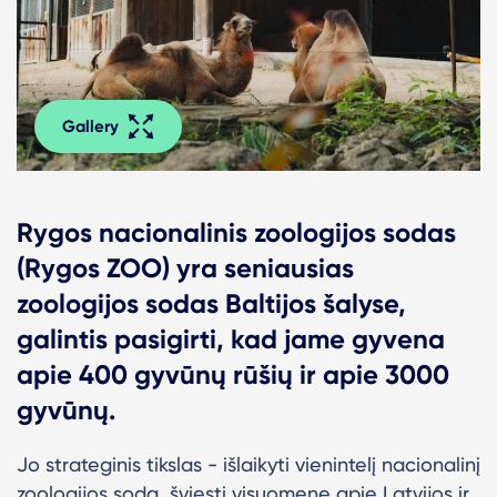
Gallery
Rygos nacionalinis zoologijos sodas
(Rygos ZOO) yra seniausias
zoologijos sodas Baltijos šalyse,
galintis pasigirti, kad jame gyvena
apie 400 gyvūnų rūšių ir apie 3000
gyvūnų.
Jo strateginis tikslas - išlaikyti vienintelį nacionalinį
zoologijos sodą, šviesti visuomenę apie Latvijos ir