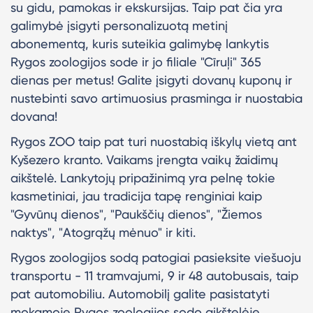
su gidu, pamokas ir ekskursijas. Taip pat čia yra
galimybė įsigyti personalizuotą metinį
abonementą, kuris suteikia galimybę lankytis
Rygos zoologijos sode ir jo filiale "Cīruļi" 365
dienas per metus! Galite įsigyti dovanų kuponų ir
nustebinti savo artimuosius prasminga ir nuostabia
dovana!
Rygos ZOO taip pat turi nuostabią iškylų vietą ant
Kyšezero kranto. Vaikams įrengta vaikų žaidimų
aikštelė. Lankytojų pripažinimą yra pelnę tokie
kasmetiniai, jau tradicija tapę renginiai kaip
"Gyvūnų dienos", "Paukščių dienos", "Žiemos
naktys", "Atogrąžų mėnuo" ir kiti.
Rygos zoologijos sodą patogiai pasieksite viešuoju
transportu - 11 tramvajumi, 9 ir 48 autobusais, taip
pat automobiliu. Automobilį galite pasistatyti
mokamoje Rygos zoologijos sodo aikštelėje.