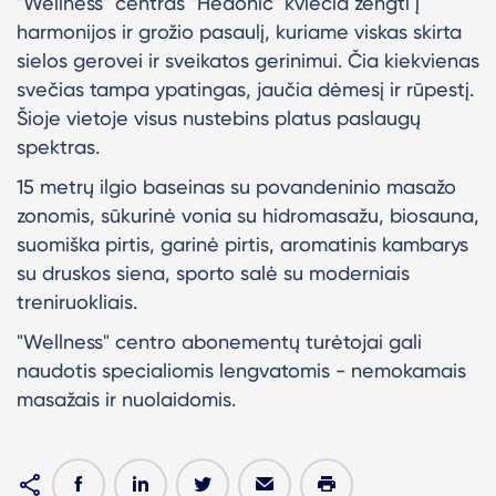
"Wellness" centras "Hedonic" kviečia žengti į
harmonijos ir grožio pasaulį, kuriame viskas skirta
sielos gerovei ir sveikatos gerinimui. Čia kiekvienas
svečias tampa ypatingas, jaučia dėmesį ir rūpestį.
Šioje vietoje visus nustebins platus paslaugų
spektras.
15 metrų ilgio baseinas su povandeninio masažo
zonomis, sūkurinė vonia su hidromasažu, biosauna,
suomiška pirtis, garinė pirtis, aromatinis kambarys
su druskos siena, sporto salė su moderniais
treniruokliais.
"Wellness" centro abonementų turėtojai gali
naudotis specialiomis lengvatomis - nemokamais
masažais ir nuolaidomis.