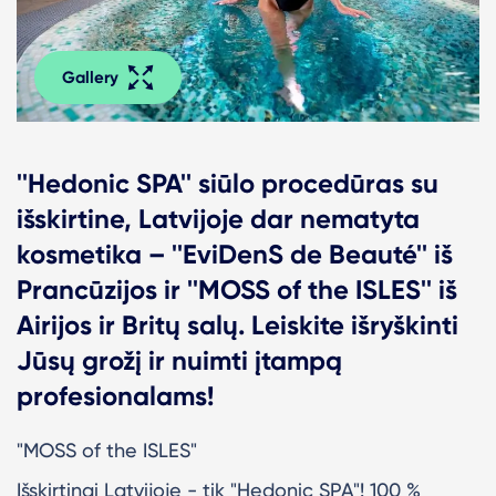
Gallery
''Hedonic SPA'' siūlo procedūras su
išskirtine, Latvijoje dar nematyta
kosmetika – ''EviDenS de Beauté'' iš
Prancūzijos ir ''MOSS of the ISLES'' iš
Airijos ir Britų salų. Leiskite išryškinti
Jūsų grožį ir nuimti įtampą
profesionalams!
"MOSS of the ISLES"
Išskirtinai Latvijoje - tik "Hedonic SPA"! 100 %