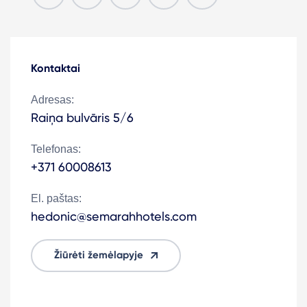
Kontaktai
Adresas:
Raiņa bulvāris 5/6
Telefonas:
+371 60008613
El. paštas:
hedonic@semarahhotels.com
Žiūrėti žemėlapyje