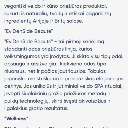
veganiški veido ir kūno priežiūros produktai,
sukurti iš natūralių, tvarių ir etiškai pagamintų
ingredientų Airijoje ir Britų salose.
"EviDenS de Beauté"
"EviDenS de Beauté" - tai pirmoji senėjimą
stabdanti odos priežiūros linija, kurios
veiksmingumas yra įrodytas. Ji skirta visų tipų odai,
apsaugo ir atsižvelgia į kiekvieno odos tipo
niuansus, net ir pačios jautriausios. Tobulas
japoniško meistriškumo ir prancūziškos elegancijos
derinys. Jos unikalūs ir jutiminiai veido SPA ritualai,
įkvėpti šiuolaikinių grožio priežiūros metodų ir
puikių technologijų, skirti švęsti akivaizdžius ir
ilgalaikius grožio rezultatus.
"Wellness"