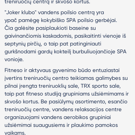
treniruočių centrą ir skvošo kortus.
"Joker klubo" vandens poilsio centrą yra
ypač pamėgę kokybiško SPA poilsio gerbėjai.
Čia galėsite pasiplaukioti baseine su
gaivinančiomis kaskadomis, pasikaitinti vienoje iš
septynių pirčių, o taip pat patinginiauti
gurkšnodami gardų kokteilį burbuliuojančioje SPA
vonioje.
Fitneso ir aktyvaus gyvenimo būdo entuziastai
įvertins treniruočių centro teikiamas galimybes su
pilnai įrengta treniruoklių sale, TRX sporto sale,
taip pat fitneso studiją grupiniams užsiėmimams ir
skvošo kortus. Be pasiūlymų asortimento, esančio
treniruočių centre, vandens relaksacijos centre
organizuojami vandens aerobikos grupiniai
užsiėmimai suaugusiems ir plaukimo pamokos
vaikams.