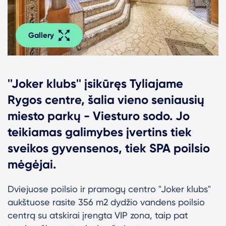
Gallery
''Joker klubs'' įsikūręs Tyliajame
Rygos centre, šalia vieno seniausių
miesto parkų - Viesturo sodo. Jo
teikiamas galimybes įvertins tiek
sveikos gyvensenos, tiek SPA poilsio
mėgėjai.
Dviejuose poilsio ir pramogų centro "Joker klubs"
aukštuose rasite 356 m2 dydžio vandens poilsio
centrą su atskirai įrengta VIP zona, taip pat