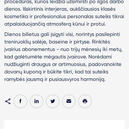
procedūras, kurios leidžia užsimiršti po ilgos darbo
dienos. Išskirtinis interjeras, aukščiausios klasės
kosmetika ir profesionalus personalas suteiks tikrai
atpalaiduojančią atmosferą kūnui ir protui.
Dienos bilietus gali įsigyti visi, norintys pasilepinti
treniruoklių salėje, baseine ir pirtyse. Rinkitės
įvairius abonementus - nuo trijų mėnesių iki metų,
kad galėtumėte mėgautis įvairove. Norėdami
nudžiuginti draugus ar artimuosius, padovanokite
dovanų kuponą ir būkite tikri, kad tai suteiks
ramybės jausmą ir pusiausvyros harmoniją.