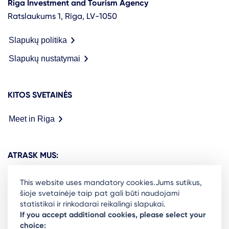
Riga Investment and Tourism Agency
Ratslaukums 1, Rīga, LV-1050
Slapukų politika
Slapukų nustatymai
KITOS SVETAINĖS
Meet in Riga
ATRASK MUS:
This website uses mandatory cookies.Jums sutikus,
šioje svetainėje taip pat gali būti naudojami
statistikai ir rinkodarai reikalingi slapukai.
Ready to stay in the loop on Rigas business
If you accept additional cookies, please select your
choice:
community? Subscribe to our newsletter.