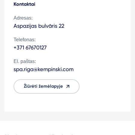
Kontaktai
Adresas:
Aspazijas bulvāris 22
Telefonas:
+371 67670127
El. paštas:
spa.riga@kempinski.com
Žiūrėti žemėlapyje