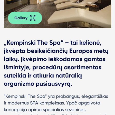
Gallery
„Kempinski The Spa“ – tai kelionė,
įkvėpta besikeičiančių Europos metų
laikų. Įkvėpimo ieškodamas gamtos
išmintyje, procedūrų asortimentas
suteikia ir atkuria natūralią
organizmo pusiausvyrą.
"Kempinski The Spa" yra prabangus, elegantiškas
ir modernus SPA kompleksas. Ypač apgalvota
koncepcija apima specialias sezonines