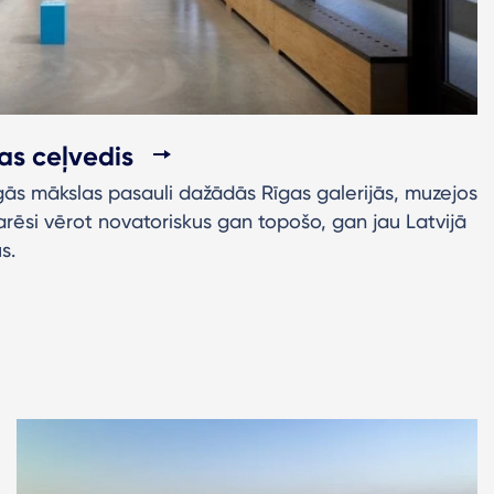
as ceļvedis
gās mākslas pasauli dažādās Rīgas galerijās, muzejos
varēsi vērot novatoriskus gan topošo, gan jau Latvijā
s.