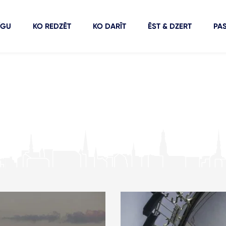
ĪGU
KO REDZĒT
KO DARĪT
ĒST & DZERT
PA