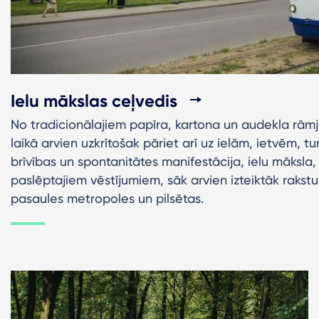
Ielu mākslas ceļvedis
No tradicionālajiem papīra, kartona un audekla rā
laikā arvien uzkrītošak pāriet arī uz ielām, ietvēm, 
brīvības un spontanitātes manifestācija, ielu māksla, g
paslēptajiem vēstījumiem, sāk arvien izteiktāk rakst
pasaules metropoles un pilsētas.