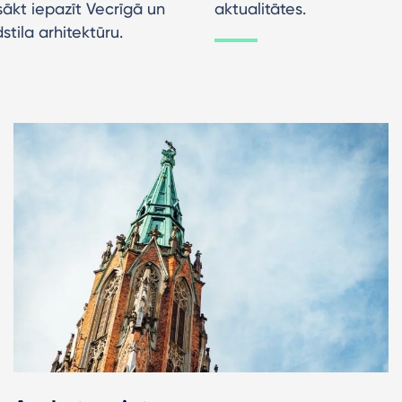
sākt iepazīt Vecrīgā un
aktualitātes.
tila arhitektūru.