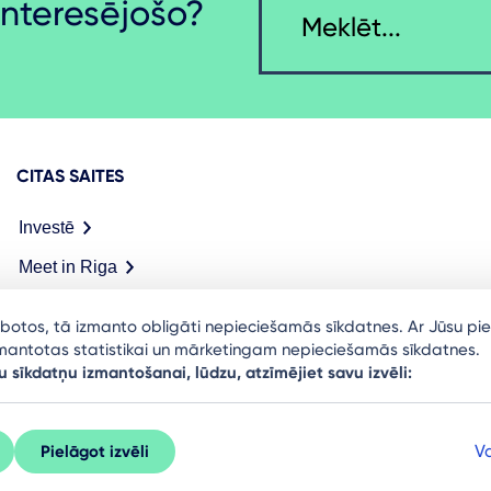
nteresējošo?
CITAS SAITES
Investē
Meet in Riga
arbotos, tā izmanto obligāti nepieciešamās sīkdatnes. Ar Jūsu pie
izmantotas statistikai un mārketingam nepieciešamās sīkdatnes.
u sīkdatņu izmantošanai, lūdzu, atzīmējiet savu izvēli:
Va
Pielāgot izvēli