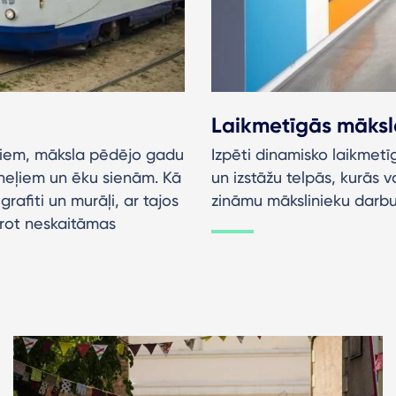
Laikmetīgās māksl
mjiem, māksla pēdējo gadu
Izpēti dinamisko laikmetī
tuneļiem un ēku sienām. Kā
un izstāžu telpās, kurās 
rafiti un murāļi, ar tajos
zināmu mākslinieku darbu
urot neskaitāmas