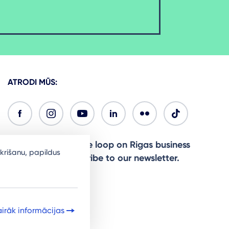
ATRODI MŪS:
Ready to stay in the loop on Rigas business
krišanu, papildus
community? Subscribe to our newsletter.
Sign Up
irāk informācijas