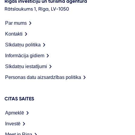
Rīgas investīciju un tūrisma aģentūra
Rātslaukums 1, Rīga, LV-1050
Par mums
Kontakti
Sīkdatņu politika
Informācija gidiem
Sīkdatņu iestatījumi
Personas datu aizsardzības politika
CITAS SAITES
Apmeklē
Investē
Meet in Riga