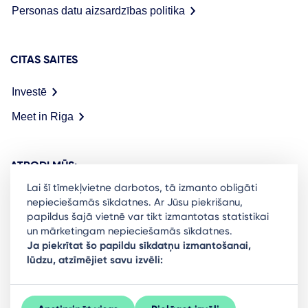
Personas datu aizsardzības politika
CITAS SAITES
Investē
Meet in Riga
ATRODI MŪS:
Lai šī tīmekļvietne darbotos, tā izmanto obligāti
nepieciešamās sīkdatnes. Ar Jūsu piekrišanu,
papildus šajā vietnē var tikt izmantotas statistikai
un mārketingam nepieciešamās sīkdatnes.
Ready to stay in the loop on Rigas business
Ja piekrītat šo papildu sīkdatņu izmantošanai,
lūdzu, atzīmējiet savu izvēli:
community? Subscribe to our newsletter.
Sign Up