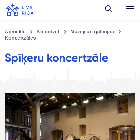
Apmeklē
Ko redzēt
Muzeji un galerijas
Koncertzāles
Spīķeru koncertzāle