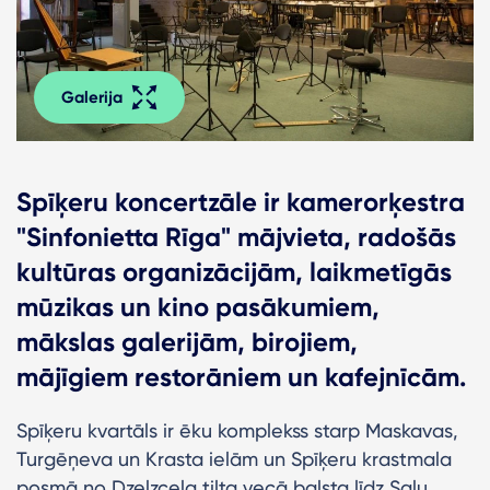
Galerija
Spīķeru koncertzāle ir kamerorķestra
"Sinfonietta Rīga" mājvieta, radošās
kultūras organizācijām, laikmetīgās
mūzikas un kino pasākumiem,
mākslas galerijām, birojiem,
mājīgiem restorāniem un kafejnīcām.
Spīķeru kvartāls ir ēku komplekss starp Maskavas,
Turgēņeva un Krasta ielām un Spīķeru krastmala
posmā no Dzelzceļa tilta vecā balsta līdz Salu