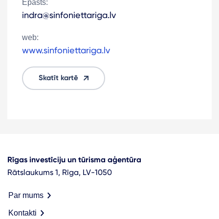
Epasts:
indra@sinfoniettariga.lv
web:
www.sinfoniettariga.lv
Skatīt kartē
Rīgas investīciju un tūrisma aģentūra
Rātslaukums 1, Rīga, LV-1050
Par mums
Kontakti