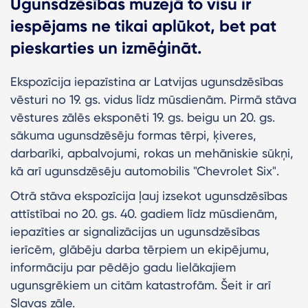
Ugunsdzēsības muzejā to visu ir
iespējams ne tikai aplūkot, bet pat
pieskarties un izmēģināt.
Ekspozīcija iepazīstina ar Latvijas ugunsdzēsības
vēsturi no 19. gs. vidus līdz mūsdienām. Pirmā stāva
vēstures zālēs eksponēti 19. gs. beigu un 20. gs.
sākuma ugunsdzēsēju formas tērpi, ķiveres,
darbarīki, apbalvojumi, rokas un mehāniskie sūkņi,
kā arī ugunsdzēsēju automobilis "Chevrolet Six".
Otrā stāva ekspozīcija ļauj izsekot ugunsdzēsības
attīstībai no 20. gs. 40. gadiem līdz mūsdienām,
iepazīties ar signalizācijas un ugunsdzēsības
ierīcēm, glābēju darba tērpiem un ekipējumu,
informāciju par pēdējo gadu lielākajiem
ugunsgrēkiem un citām katastrofām. Šeit ir arī
Slavas zāle.