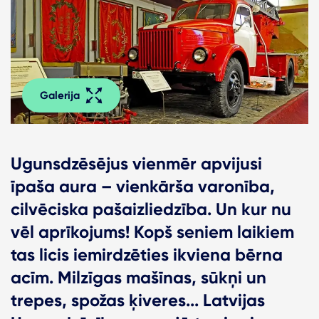
Galerija
Ugunsdzēsējus vienmēr apvijusi
īpaša aura – vienkārša varonība,
cilvēciska pašaizliedzība. Un kur nu
vēl aprīkojums! Kopš seniem laikiem
tas licis iemirdzēties ikviena bērna
acīm. Milzīgas mašīnas, sūkņi un
trepes, spožas ķiveres... Latvijas