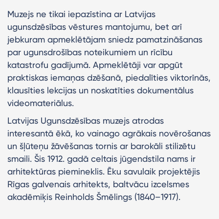
Muzejs ne tikai iepazīstina ar Latvijas
ugunsdzēsības vēstures mantojumu, bet arī
jebkuram apmeklētājam sniedz pamatzināšanas
par ugunsdrošības noteikumiem un rīcību
katastrofu gadījumā. Apmeklētāji var apgūt
praktiskas iemaņas dzēšanā, piedalīties viktorīnās,
klausīties lekcijas un noskatīties dokumentālus
videomateriālus.
Latvijas Ugunsdzēsības muzejs atrodas
interesantā ēkā, ko vainago agrākais novērošanas
un šļūteņu žāvēšanas tornis ar barokāli stilizētu
smaili. Šis 1912. gadā celtais jūgendstila nams ir
arhitektūras piemineklis. Ēku savulaik projektējis
Rīgas galvenais arhitekts, baltvācu izcelsmes
akadēmiķis Reinholds Šmēlings (1840–1917).