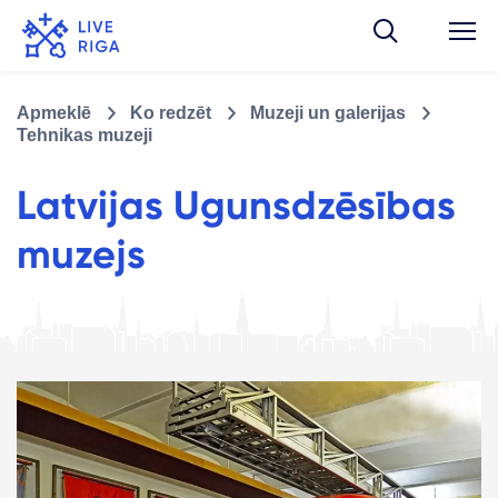
Apmeklē
Ko redzēt
Muzeji un galerijas
Tehnikas muzeji
Latvijas Ugunsdzēsības
muzejs