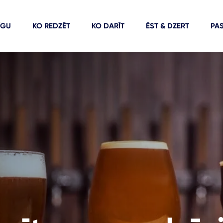
ĪGU
KO REDZĒT
KO DARĪT
ĒST & DZERT
PA