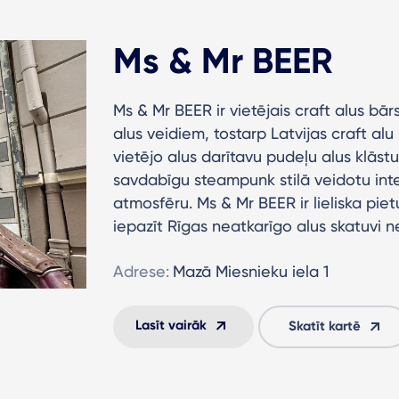
Ms & Mr BEER
Ms & Mr BEER ir vietējais craft alus bā
alus veidiem, tostarp Latvijas craft alu u
vietējo alus darītavu pudeļu alus klāst
savdabīgu steampunk stilā veidotu inte
atmosfēru. Ms & Mr BEER ir lieliska pietu
iepazīt Rīgas neatkarīgo alus skatuvi n
Adrese:
Mazā Miesnieku iela 1
Lasīt vairāk
Skatīt kartē