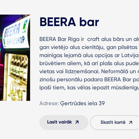
BEERA bar
BEERA Bar Riga ir craft alus bārs un alu
gan vietējo alus cienītāju, gan pilsētas
mainīgas lejamā alus opcijas ar Latvija
brūvētiem aliem, kā arī plašs alus pud
vietas vai līdzņemšanai. Neformālā un
zinošu personālu padara BEERA Bar par l
īpaši tiem, kas vēlas iepazīt mūsdienīgu
Adrese:
Ģertrūdes iela 39
Lasīt vairāk
Skatīt kartē