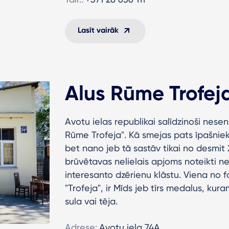
Lasīt vairāk
Alus Rūme Trofej
Avotu ielas republikai salīdzinoši nesen
Rūme Trofeja". Kā smejas pats īpašniek
bet nano jeb tā sastāv tikai no desmit
brūvētavas nelielais apjoms noteikti n
interesanto dzērienu klāstu. Viena no 
"Trofeja", ir Mīds jeb tīrs medalus, kur
sula vai tēja.
Adrese:
Avotu iela 74A