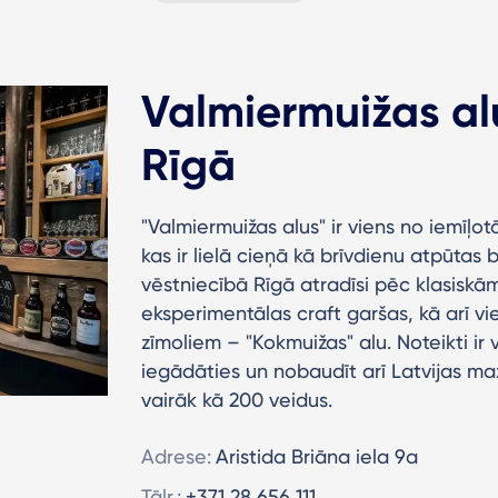
Valmiermuižas al
Rīgā
"Valmiermuižas alus" ir viens no iemīļot
kas ir lielā cieņā kā brīvdienu atpūtas b
vēstniecībā Rīgā atradīsi pēc klasiskā
eksperimentālas craft garšas, kā arī v
zīmoliem – "Kokmuižas" alu. Noteikti ir 
iegādāties un nobaudīt arī Latvijas m
vairāk kā 200 veidus.
Adrese:
Aristida Briāna iela 9a
Tālr.:
+371 28 656 111