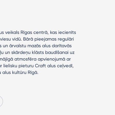
s veikals Rīgas centrā, kas iecienīts
 viesu vidū. Bārā pieejamas regulāri
s un ārvalstu mazās alus darītavās
eļu un skārdeņu klāsts baudīšanai uz
 mājīgā atmosfēra apvienojumā ar
ielisku pieturu Craft alus ceļvedī,
 alus kultūru Rīgā.