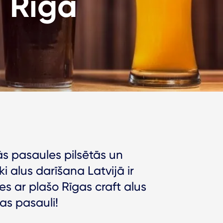
i Rīgā
jās pasaules pilsētās un
i alus darīšana Latvijā ir
es ar plašo Rīgas craft alus
as pasauli!