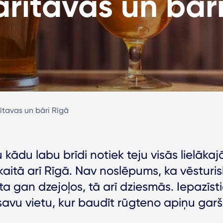
arītavas un bār
rītavas un bāri Rīgā
 kādu labu brīdi notiek teju visās lielāka
aitā arī Rīgā. Nav noslēpums, ka vēsturisk
ta gan dzejoļos, tā arī dziesmās. Iepazīsti
avu vietu, kur baudīt rūgteno apiņu garš