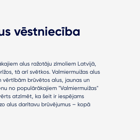
us vēstniecība
ākajiem alus ražotāju zīmoliem Latvijā,
rīžos, tā arī svētkos. Valmiermuižas alus
m vērtībām brūvētos alus, jaunas un
ienu no populārākajiem "Valmiermuižas"
vērts atzīmēt, ka šeit ir iespējams
azo alus darītavu brūvējumus – kopā