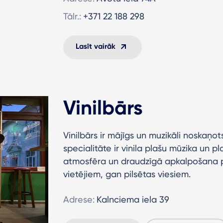
Tālr.:
+371 22 188 298
Lasīt vairāk
Vinilbārs
Vinilbārs ir mājīgs un muzikāli noskaņo
specialitāte ir vinila plašu mūzika un pl
atmosfēra un draudzīgā apkalpošana p
vietējiem, gan pilsētas viesiem.
Adrese:
Kalnciema iela 39