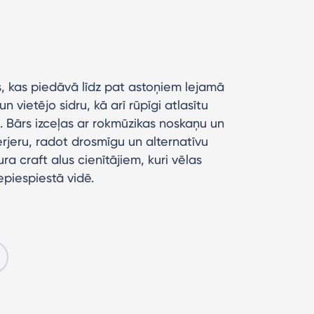
rs, kas piedāvā līdz pat astoņiem lejamā
n vietējo sidru, kā arī rūpīgi atlasītu
u. Bārs izceļas ar rokmūzikas noskaņu un
rjeru, radot drosmīgu un alternatīvu
ra craft alus cienītājiem, kuri vēlas
epiespiestā vidē.