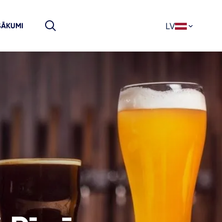
LV
SĀKUMI