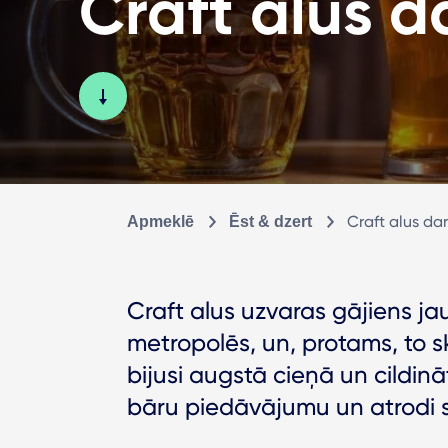
Craft alus d
Craft alus da
Apmeklē
Ēst & dzert
Craft alus uzvaras gājiens jau
metropolēs, un, protams, to sk
bijusi augstā cieņā un cildinā
bāru piedāvājumu un atrodi s