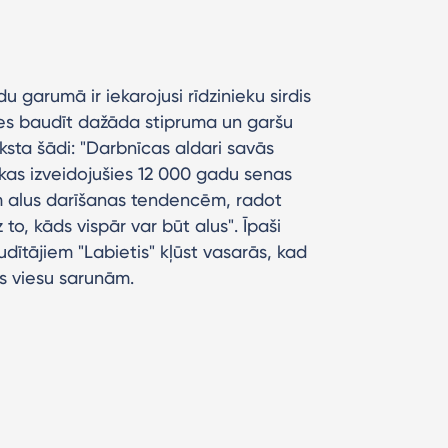
u garumā ir iekarojusi rīdzinieku sirdis
ties baudīt dažāda stipruma un garšu
aksta šādi: "Darbnīcas aldari savās
 kas izveidojušies 12 000 gadu senas
ām alus darīšanas tendencēm, radot
to, kāds vispār var būt alus". Īpaši
dītājiem "Labietis" kļūst vasarās, kad
as viesu sarunām.