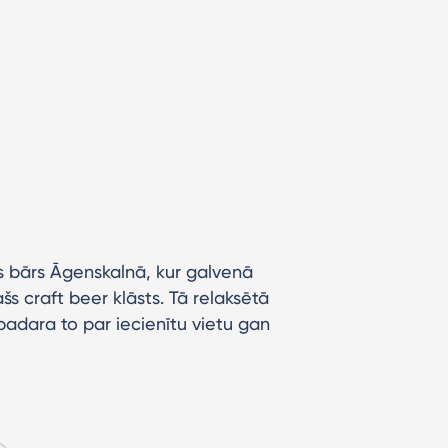
ts bārs Āgenskalnā, kur galvenā
ašs craft beer klāsts. Tā relaksētā
adara to par iecienītu vietu gan