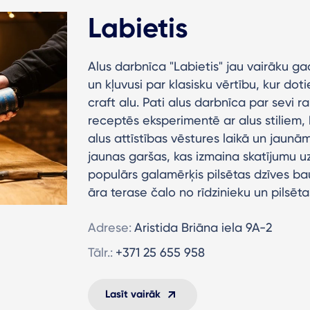
Labietis
Alus darbnīca "Labietis" jau vairāku gad
un kļuvusi par klasisku vērtību, kur do
craft alu. Pati alus darbnīca par sevi r
receptēs eksperimentē ar alus stiliem,
alus attīstības vēstures laikā un jaun
jaunas garšas, kas izmaina skatījumu uz 
populārs galamērķis pilsētas dzīves bau
āra terase čalo no rīdzinieku un pilsēt
Adrese:
Aristida Briāna iela 9A-2
Tālr.:
+371 25 655 958
Lasīt vairāk