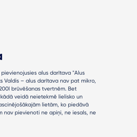
a
 pievienojusies alus darītava "Alus
s Valdis – alus darītava nav pat mikro,
 200l brūvēšanas tvertnēm. Bet
ekādā veidā neietekmē lielisko un
fascinējošākajām lietām, ko piedāvā
am nav pievienoti ne apiņi, ne iesals, ne