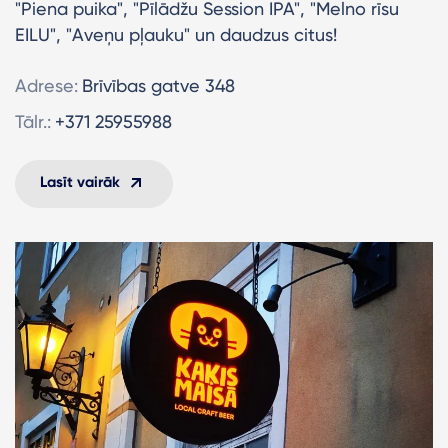
"Piena puika", "Pīlādžu Session IPA", "Melno rīsu
EILU", "Aveņu pļauku" un daudzus citus!
Adrese:
Brīvības gatve 348
Tālr.:
+371 25955988
Lasīt vairāk