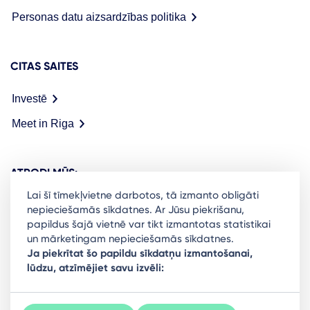
Personas datu aizsardzības politika
CITAS SAITES
Investē
Meet in Riga
ATRODI MŪS:
Lai šī tīmekļvietne darbotos, tā izmanto obligāti
nepieciešamās sīkdatnes. Ar Jūsu piekrišanu,
papildus šajā vietnē var tikt izmantotas statistikai
un mārketingam nepieciešamās sīkdatnes.
Ready to stay in the loop on Rigas business
Ja piekrītat šo papildu sīkdatņu izmantošanai,
lūdzu, atzīmējiet savu izvēli:
community? Subscribe to our newsletter.
Sign Up