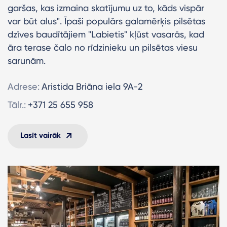
garšas, kas izmaina skatījumu uz to, kāds vispār
var būt alus". Īpaši populārs galamērķis pilsētas
dzīves baudītājiem "Labietis" kļūst vasarās, kad
āra terase čalo no rīdzinieku un pilsētas viesu
sarunām.
Adrese:
Aristida Briāna iela 9A-2
Tālr.:
+371 25 655 958
Lasīt vairāk