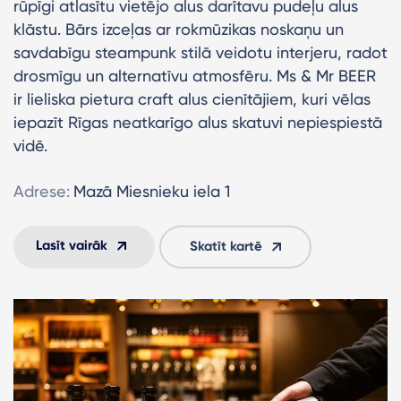
rūpīgi atlasītu vietējo alus darītavu pudeļu alus
klāstu. Bārs izceļas ar rokmūzikas noskaņu un
savdabīgu steampunk stilā veidotu interjeru, radot
drosmīgu un alternatīvu atmosfēru. Ms & Mr BEER
ir lieliska pietura craft alus cienītājiem, kuri vēlas
iepazīt Rīgas neatkarīgo alus skatuvi nepiespiestā
vidē.
Adrese:
Mazā Miesnieku iela 1
Lasīt vairāk
Skatīt kartē