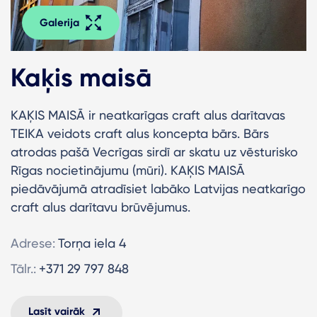
Galerija
Kaķis maisā
KAĶIS MAISĀ ir neatkarīgas craft alus darītavas
TEIKA veidots craft alus koncepta bārs. Bārs
atrodas pašā Vecrīgas sirdī ar skatu uz vēsturisko
Rīgas nocietinājumu (mūri). KAĶIS MAISĀ
piedāvājumā atradīsiet labāko Latvijas neatkarīgo
craft alus darītavu brūvējumus.
Adrese:
Torņa iela 4
Tālr.:
+371 29 797 848
Lasīt vairāk