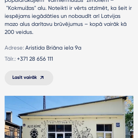
"Kokmuižas" alu. Noteikti ir vērts atzīmēt, ka šeit ir
iespējams iegādāties un nobaudīt arī Latvijas
mazo alus darītavu brūvējumus – kopā vairāk kā
200 veidus.
Adrese:
Aristida Briāna iela 9a
Tālr.:
+371 28 656 111
Lasīt vairāk