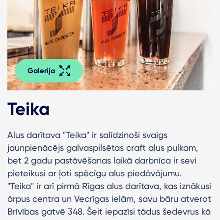
Galerija
Teika
Alus darītava "Teika" ir salīdzinoši svaigs
jaunpienācējs galvaspilsētas craft alus pulkam,
bet 2 gadu pastāvēšanas laikā darbnīca ir sevi
pieteikusi ar ļoti spēcīgu alus piedāvājumu.
"Teika" ir arī pirmā Rīgas alus darītava, kas iznākusi
ārpus centra un Vecrīgas ielām, savu bāru atverot
Brīvības gatvē 348. Šeit iepazīsi tādus šedevrus kā