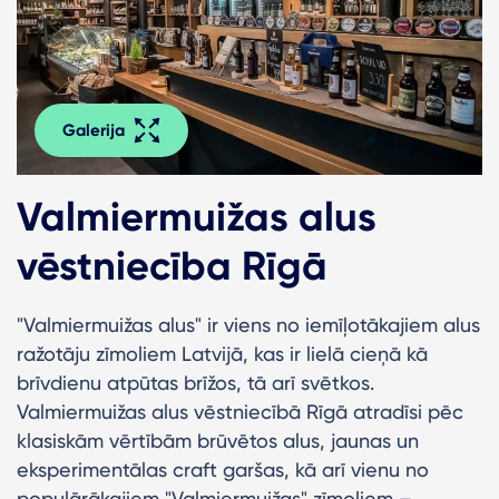
Galerija
Valmiermuižas alus
vēstniecība Rīgā
"Valmiermuižas alus" ir viens no iemīļotākajiem alus
ražotāju zīmoliem Latvijā, kas ir lielā cieņā kā
brīvdienu atpūtas brīžos, tā arī svētkos.
Valmiermuižas alus vēstniecībā Rīgā atradīsi pēc
klasiskām vērtībām brūvētos alus, jaunas un
eksperimentālas craft garšas, kā arī vienu no
populārākajiem "Valmiermuižas" zīmoliem –