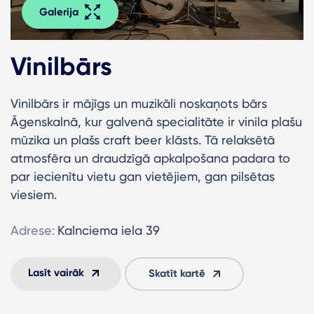
Galerija
Vinilbārs
Vinilbārs ir mājīgs un muzikāli noskaņots bārs
Āgenskalnā, kur galvenā specialitāte ir vinila plašu
mūzika un plašs craft beer klāsts. Tā relaksētā
atmosfēra un draudzīgā apkalpošana padara to
par iecienītu vietu gan vietējiem, gan pilsētas
viesiem.
Adrese:
Kalnciema iela 39
Lasīt vairāk
Skatīt kartē