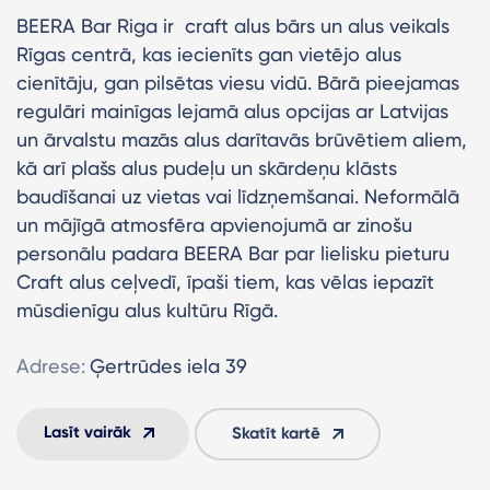
BEERA Bar Riga ir craft alus bārs un alus veikals
Rīgas centrā, kas iecienīts gan vietējo alus
cienītāju, gan pilsētas viesu vidū. Bārā pieejamas
regulāri mainīgas lejamā alus opcijas ar Latvijas
un ārvalstu mazās alus darītavās brūvētiem aliem,
kā arī plašs alus pudeļu un skārdeņu klāsts
baudīšanai uz vietas vai līdzņemšanai. Neformālā
un mājīgā atmosfēra apvienojumā ar zinošu
personālu padara BEERA Bar par lielisku pieturu
Craft alus ceļvedī, īpaši tiem, kas vēlas iepazīt
mūsdienīgu alus kultūru Rīgā.
Adrese:
Ģertrūdes iela 39
Lasīt vairāk
Skatīt kartē