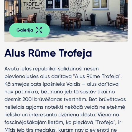
Galerija
Alus Rūme Trofeja
Avotu ielas republikai salīdzinoši nesen
pievienojusies alus darītava "Alus Rūme Trofeja".
Kā smejas pats īpašnieks Valdis – alus darītava
nav pat mikro, bet nano jeb tā sastāv tikai no
desmit 200l brūvēšanas tvertnēm. Bet brūvētavas
nelielais apjoms noteikti nekādā veidā neietekmē
lielisko un interesanto dzērienu klāstu. Viena no
fascinējošākajām lietām, ko piedāvā "Trofeja", ir
Mīds jeb tīrs medalus, kuram nav pievienoti ne