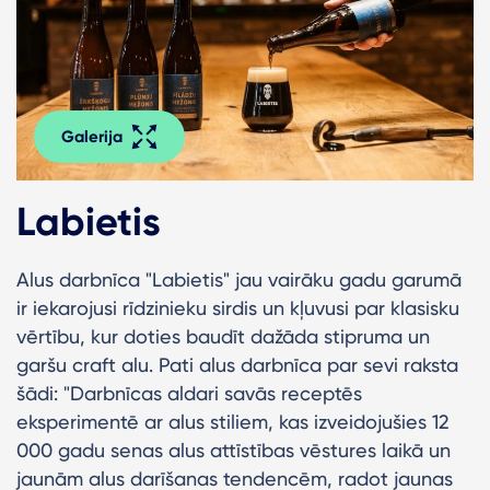
Galerija
Labietis
Alus darbnīca "Labietis" jau vairāku gadu garumā
ir iekarojusi rīdzinieku sirdis un kļuvusi par klasisku
vērtību, kur doties baudīt dažāda stipruma un
garšu craft alu. Pati alus darbnīca par sevi raksta
šādi: "Darbnīcas aldari savās receptēs
eksperimentē ar alus stiliem, kas izveidojušies 12
000 gadu senas alus attīstības vēstures laikā un
jaunām alus darīšanas tendencēm, radot jaunas