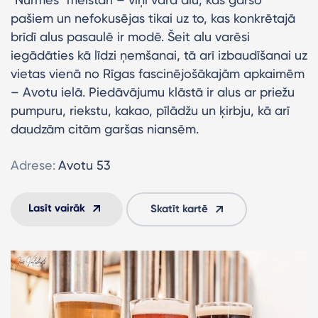
pašiem un nefokusējas tikai uz to, kas konkrētajā
brīdī alus pasaulē ir modē. Šeit alu varēsi
iegādāties kā līdzi ņemšanai, tā arī izbaudīšanai uz
vietas vienā no Rīgas fascinējošākajām apkaimēm
– Avotu ielā. Piedāvājumu klāstā ir alus ar priežu
pumpuru, riekstu, kakao, pīlādžu un ķirbju, kā arī
daudzām citām garšas niansēm.
Adrese:
Avotu 53
Lasīt vairāk
Skatīt kartē