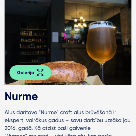
Galerija
Nurme
Alus darītava "Nurme" craft alus brūvēšanā ir
eksperti vairākus gadus – savu darbību uzsāka jau
2016. gadā. Kā atzīst paši galvenie
"Nurmes" meistari – viņi vāra alu, kas garšo