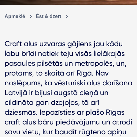
Apmeklē
Ēst & dzert
Craft alus uzvaras gājiens jau kādu
labu brīdi notiek teju visās lielākajās
pasaules pilsētās un metropolēs, un,
protams, to skaitā arī Rīgā. Nav
noslēpums, ka vēsturiski alus darīšana
Latvijā ir bijusi augstā cieņā un
cildināta gan dzejoļos, tā arī
dziesmās. Iepazīsties ar plašo Rīgas
craft alus bāru piedāvājumu un atrodi
savu vietu, kur baudīt rūgteno apiņu