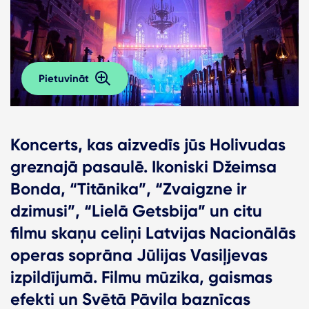
Pietuvināt
Koncerts, kas aizvedīs jūs Holivudas
greznajā pasaulē. Ikoniski Džeimsa
Bonda, “Titānika”, “Zvaigzne ir
dzimusi”, “Lielā Getsbija” un citu
filmu skaņu celiņi Latvijas Nacionālās
operas soprāna Jūlijas Vasiļjevas
izpildījumā. Filmu mūzika, gaismas
efekti un Svētā Pāvila baznīcas