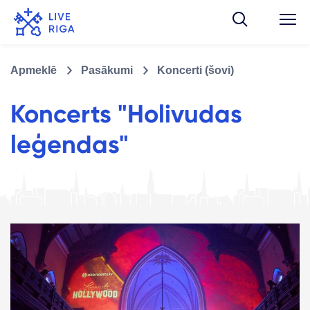
Apmeklē
Pasākumi
Koncerti (šovi)
Koncerts "Holivudas
leģendas"