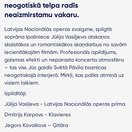
neogotiskā telpa radīs
neaizmirstamu vakaru.
Latvijas Nacionālās operas zvaigzne, spilgtā
soprāna īpašniece Jūlija Vasiļjeva atskaņos
skaistākos un romantiskākos skaņdarbus no savām
iecienītākajām filmām. Profesionāls izpildījums,
gaismas efekti un neparasta koncerta atmosfēra
– tas viss Jūs gaidīs Svētā Pāvila baznīcas
neogotiskajā interjerā. Mirkļi, kas paliks atmiņā uz
visiem laikiem.
Izpildītāji:
Jūlija Vasiļeva - Latvijas Nacionālās operas prīma
Dmitrijs Karpovs - Klavieres
Jegors Kovaikovs – Ģitāra