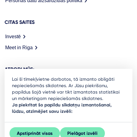
Personas datu aizsardzības politika
CITAS SAITES
Investē
Meet in Riga
ATRODI MŪS:
Lai šī tīmekļvietne darbotos, tā izmanto obligāti
nepieciešamās sīkdatnes. Ar Jūsu piekrišanu,
papildus šajā vietnē var tikt izmantotas statistikai
un mārketingam nepieciešamās sīkdatnes.
Ready to stay in the loop on Rigas business
Ja piekrītat šo papildu sīkdatņu izmantošanai,
lūdzu, atzīmējiet savu izvēli:
community? Subscribe to our newsletter.
Sign Up
Apstiprināt visas
Pielāgot izvēli