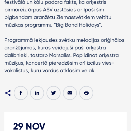
festivālā unikālu padara fakts, ka orķestris
pirmoreiz ārpus ASV uzstāsies ar īpaši šim
bigbendam aranžētu Ziemassvētkiem veltītu
mūzikas programmu "Big Band Holidays”.
‍Programmā iekļausies svētku melodijas oriģinālos
aranžējumos, kuras veidojuši paši orķestra
dalībnieki, tostarp Marsaliss. Papildinot orķestra
mūziķus, koncertā pieredzēsim arī izcilus vies-
vokālistus, kuru vārdus atklāsim vēlāk.
29 NOV