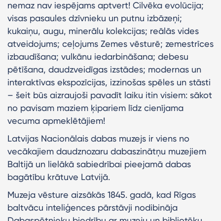
nemaz nav iespējams aptvert! Cilvēka evolūcija;
visas pasaules dzīvnieku un putnu izbāzeņi;
kukaiņu, augu, minerālu kolekcijas; reālās vides
atveidojums; ceļojums Zemes vēsturē; zemestrīces
izbaudīšana; vulkānu iedarbināšana; debesu
pētīšana, daudzveidīgas izstādes; modernas un
interaktīvas ekspozīcijas, izzinošas spēles un stāsti
– šeit būs aizraujoši pavadīt laiku itin visiem: sākot
no pavisam maziem ķipariem līdz cienījama
vecuma apmeklētājiem!
Latvijas Nacionālais dabas muzejs ir viens no
vecākajiem daudznozaru dabaszinātņu muzejiem
Baltijā un lielākā sabiedrībai pieejamā dabas
bagātību krātuve Latvijā.
Muzeja vēsture aizsākās 1845. gadā, kad Rīgas
baltvācu inteliģences pārstāvji nodibināja
Dabaspētnieku biedrību ar muzeju un bibliotēku.