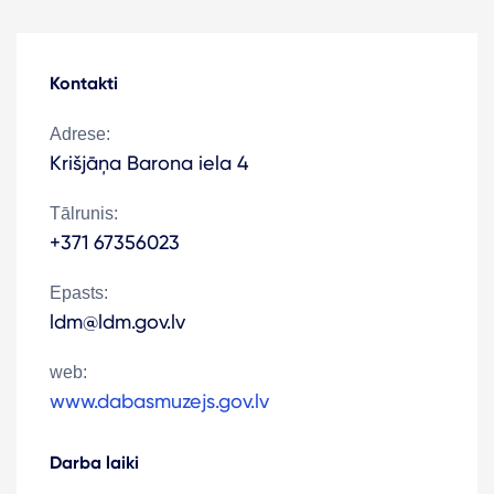
Kontakti
Adrese:
Krišjāņa Barona iela 4
Tālrunis:
+371 67356023
Epasts:
ldm@ldm.gov.lv
web:
www.dabasmuzejs.gov.lv
Darba laiki