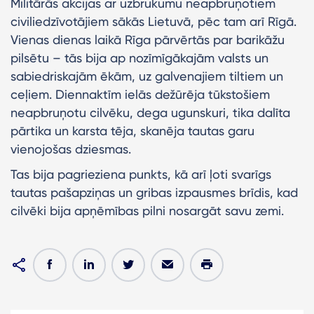
Militārās akcijas ar uzbrukumu neapbruņotiem
civiliedzīvotājiem sākās Lietuvā, pēc tam arī Rīgā.
Vienas dienas laikā Rīga pārvērtās par barikāžu
pilsētu – tās bija ap nozīmīgākajām valsts un
sabiedriskajām ēkām, uz galvenajiem tiltiem un
ceļiem. Diennaktīm ielās dežūrēja tūkstošiem
neapbruņotu cilvēku, dega ugunskuri, tika dalīta
pārtika un karsta tēja, skanēja tautas garu
vienojošas dziesmas.
Tas bija pagrieziena punkts, kā arī ļoti svarīgs
tautas pašapziņas un gribas izpausmes brīdis, kad
cilvēki bija apņēmības pilni nosargāt savu zemi.