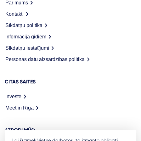
Par mums
Kontakti
Sīkdatņu politika
Informācija gidiem
Sīkdatņu iestatījumi
Personas datu aizsardzības politika
CITAS SAITES
Investē
Meet in Riga
ATRODI MŪS:
Lai šī tīmekļvietne darbotos, tā izmanto obligāti