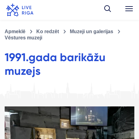
Apmeklē
Ko redzēt
Muzeji un galerijas
Vēstures muzeji
1991.gada barikāžu
muzejs