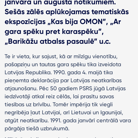
janvāra un augusta notikumiem.
Sešās zālēs aplūkojamas tematiskās
ekspozīcijas „Kas bija OMON”, „Ar
gara spēku pret karaspēku”,
„Barikāžu atbalss pasaulē” u.c.
Te ir vieta, kur sajust, kā ar milzīgu vienotību,
pašapziņu un tautas gara spēku tika izveidota
Latvijas Republika. 1990. gada 4. maijā tika
pieņemta deklarācija par Latvijas neatkarības
atjaunošanu. Pēc 50 gadiem PSRS jūgā Latvijas
iedzīvotāji atkal reiz cēlās, lai prasītu savas
tiesības uz brīvību. Tomēr impērija tik viegli
negribēja ļaut Latvijai, arī Lietuvai un Igaunijai,
atgūt neatkarību. 1991. gada janvārī centrālā vara
pārgāja tiešā uzbrukumā.