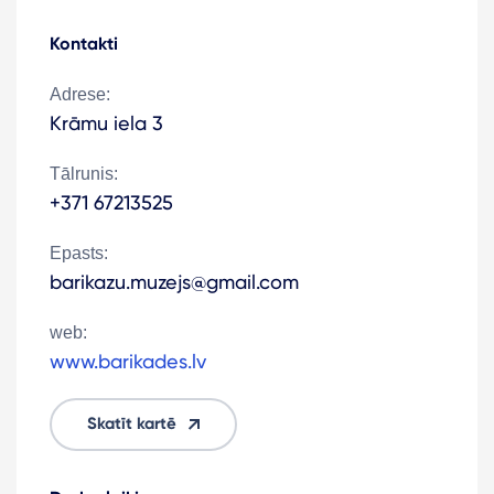
Kontakti
Adrese:
Krāmu iela 3
Tālrunis:
+371 67213525
Epasts:
barikazu.muzejs@gmail.com
web:
www.barikades.lv
Skatīt kartē