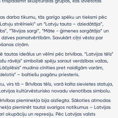
trīspadsmit skulpturālās grupās, kas izvietotas
tas darba tikumu, tās garīgo spēku un tieksmi pēc
“Latvju strēlnieki” un “Latvju tauta – dziedātāja”,
bs”, “Tēvijas sargi”, “Māte - ģimenes sargātāja” un
šu dzīves pamatvērtībām. Savukārt ciļņi vēsta par
vošanas cīņām.
ē tautas ideālus un vēlmi pēc brīvības. “Latvijas tēls”
žu rāvējs” simbolizē spēju saraut verdzības važas,
 “Lāčplēsis” mudina cīnīties pret naidīgām varām,
delotis” – baltiešu pagānu priesteris.
, virs tā – Brīvības tēls, varā kalta sievietes statuja,
, Latvijas kultūrvēsturisko novadu vienotības simbolu.
īvības pieminekļa bija aizliegta. Sākoties atmodas
minekļa pieminēt tautai svarīgos notikumus – Latvijas
rī okupāciju un represiju. Pēc Latvijas valsts