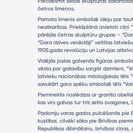
Piecdesmit sešas skulptūras sakārtotas 
četros līmeņos.
Pamata līmenis simbolizē ideju par tau
neatkarības. Priekšplānā izvietoti ciļņi 
pārējās četras skulptūru grupas – “Dar
“Gara dzīves veidotāji” veltītas latvie
1905.gada revolūciju un Latvijas atbrī
Vidējās joslas galvenās figūras simboliz
vēsta par gatavību sargāt dzimteni, “Va
latviešu nacionālais mitoloģiskais tēls
savukārt gara spēku simbolizē tēls “Vai
Piemineklis noslēdzas ar granīta obelisku
kas virs galvas tur trīs zelta zvaigznes
Padomju varas gados pulcēšanās pie Br
kustībai, cilvēki sāka pie Brīvības pie
Republikas dibināšanu, brīvības cīņas, a