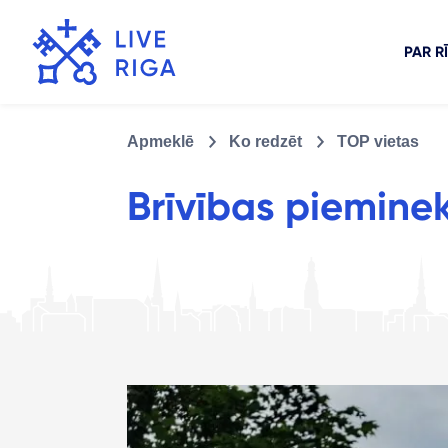
PAR R
Apmeklē
Ko redzēt
TOP vietas
Brīvības pieminek