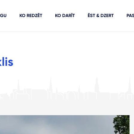
ĪGU
KO REDZĒT
KO DARĪT
ĒST & DZERT
PA
lis