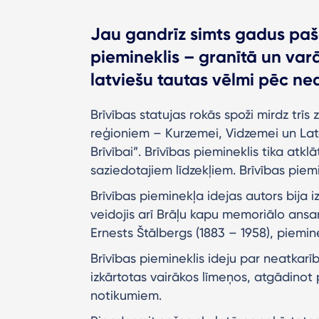
Jau gandrīz simts gadus pašā
piemineklis – granītā un var
latviešu tautas vēlmi pēc ne
Brīvības statujas rokās spoži mirdz trīs 
reģioniem – Kurzemei, Vidzemei un Latg
Brīvībai”. Brīvības piemineklis tika atk
saziedotajiem līdzekļiem. Brīvības piemi
Brīvības pieminekļa idejas autors bija izc
veidojis arī Brāļu kapu memoriālo ansamb
Ernests Štālbergs (1883 – 1958), piemin
Brīvības piemineklis ideju par neatkarī
izkārtotas vairākos līmeņos, atgādinot 
notikumiem.