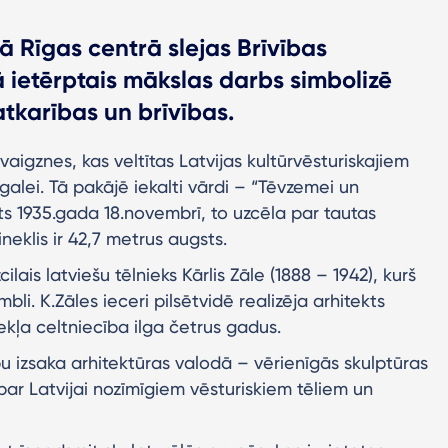
 Rīgas centrā slejas Brīvības
ā ietērptais mākslas darbs simbolizē
atkarības un brīvības.
zvaigznes, kas veltītas Latvijas kultūrvēsturiskajiem
alei. Tā pakājē iekalti vārdi – “Tēvzemei un
lāts 1935.gada 18.novembrī, to uzcēla par tautas
neklis ir 42,7 metrus augsts.
ilais latviešu tēlnieks Kārlis Zāle (1888 – 1942), kurš
li. K.Zāles ieceri pilsētvidē realizēja arhitekts
ekļa celtniecība ilga četrus gadus.
bu izsaka arhitektūras valodā – vērienīgās skulptūras
par Latvijai nozīmīgiem vēsturiskiem tēliem un