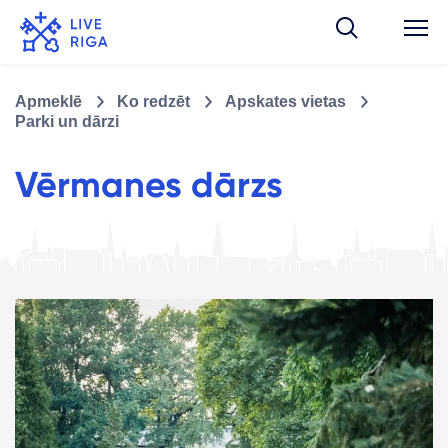
Apmeklē
Ko redzēt
Apskates vietas
Parki un dārzi
Vērmanes dārzs