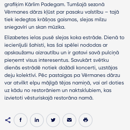
grafiķim Kārlim Padegam. Tumšajā sezonā
Vērmanes dārzs kļūst par pasaku valstību – tajā
tiek iedegtas krāšņas gaismas, slejas milzu
sniegavīri un skan mūzika.
Elizabetes ielas pusē slejas koka estrāde. Dienā to
iecienījuši šahisti, kas šai spēlei nododas ar
apskaužamu aizrautību un ir gatavi savā pulciņā
pieņemt visus interesentus. Savukārt svētku
dienās estrādē notiek dažādi koncerti, uzstājas
deju kolektīvi. Pēc pastaigas pa Vērmanes dārzu
var atvilkt elpu mājīgā tējas namiņā, vai arī doties
uz kādu no restorāniem un naktsklubiem, kas
izvietoti vēsturiskajā restorāna namā.