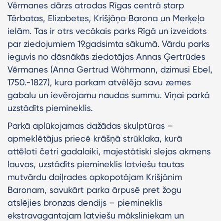
Vērmanes dārzs atrodas Rīgas centrā starp
Tērbatas, Elizabetes, Krišjāņa Barona un Merķeļa
ielām. Tas ir otrs vecākais parks Rīgā un izveidots
par ziedojumiem 19.gadsimta sākumā. Vārdu parks
ieguvis no dāsnākās ziedotājas Annas Ģertrūdes
Vērmanes (Anna Gertrud Wöhrmann, dzimusi Ebel,
1750.-1827), kura parkam atvēlēja savu zemes
gabalu un ievērojamu naudas summu. Viņai parkā
uzstādīts piemineklis.
Parkā aplūkojamas dažādas skulptūras –
apmeklētājus priecē krāšņā strūklaka, kurā
attēloti četri gadalaiki, majestātiski slejas akmens
lauvas, uzstādīts piemineklis latviešu tautas
mutvārdu daiļrades apkopotājam Krišjānim
Baronam, savukārt parka ārpusē pret žogu
atslējies bronzas dendijs – piemineklis
ekstravagantajam latviešu māksliniekam un