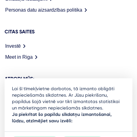
Personas datu aizsardzības politika
CITAS SAITES
Investē
Meet in Riga
ATRODI MŪS:
Lai šī tīmekļvietne darbotos, tā izmanto obligāti
nepieciešamās sīkdatnes. Ar Jūsu piekrišanu,
papildus šajā vietnē var tikt izmantotas statistikai
un mārketingam nepieciešamās sīkdatnes.
Ready to stay in the loop on Rigas business
Ja piekrītat šo papildu sīkdatņu izmantošanai,
lūdzu, atzīmējiet savu izvēli:
community? Subscribe to our newsletter.