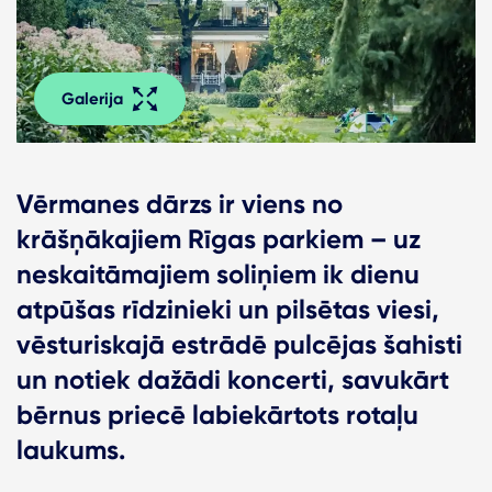
Galerija
Vērmanes dārzs ir viens no
krāšņākajiem Rīgas parkiem – uz
neskaitāmajiem soliņiem ik dienu
atpūšas rīdzinieki un pilsētas viesi,
vēsturiskajā estrādē pulcējas šahisti
un notiek dažādi koncerti, savukārt
bērnus priecē labiekārtots rotaļu
laukums.