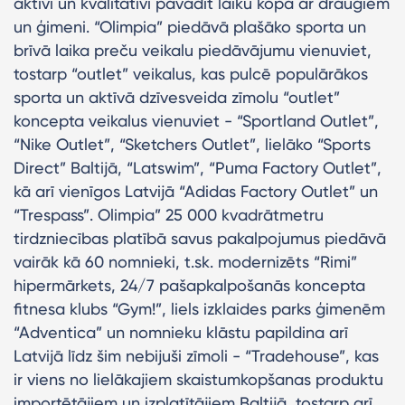
aktīvi un kvalitatīvi pavadīt laiku kopā ar draugiem
un ģimeni. “Olimpia” piedāvā plašāko sporta un
brīvā laika preču veikalu piedāvājumu vienuviet,
tostarp “outlet” veikalus, kas pulcē populārākos
sporta un aktīvā dzīvesveida zīmolu “outlet”
koncepta veikalus vienuviet - “Sportland Outlet”,
“Nike Outlet”, “Sketchers Outlet”, lielāko “Sports
Direct” Baltijā, “Latswim”, “Puma Factory Outlet”,
kā arī vienīgos Latvijā “Adidas Factory Outlet” un
“Trespass”. Olimpia” 25 000 kvadrātmetru
tirdzniecības platībā savus pakalpojumus piedāvā
vairāk kā 60 nomnieki, t.sk. modernizēts “Rimi”
hipermārkets, 24/7 pašapkalpošanās koncepta
fitnesa klubs “Gym!”, liels izklaides parks ģimenēm
“Adventica” un nomnieku klāstu papildina arī
Latvijā līdz šim nebijuši zīmoli - “Tradehouse”, kas
ir viens no lielākajiem skaistumkopšanas produktu
importētājiem un izplatītājiem Baltijā, tostarp arī