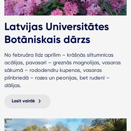
Latvijas Universitātes
Botāniskais dārzs
No februāra līdz aprīlim – krāšņās siltumnīcas
acālijas, pavasarī – greznās magnolijas, vasaras
sākumā – rododendru kupenas, vasaras
pilnbriedā – rozes un peonijas, bet rudenī –
dālijas.
Lasīt vairāk