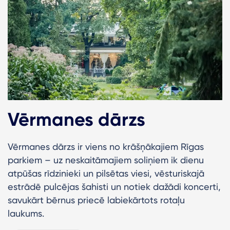
Vērmanes dārzs
Vērmanes dārzs ir viens no krāšņākajiem Rīgas
parkiem – uz neskaitāmajiem soliņiem ik dienu
atpūšas rīdzinieki un pilsētas viesi, vēsturiskajā
estrādē pulcējas šahisti un notiek dažādi koncerti,
savukārt bērnus priecē labiekārtots rotaļu
laukums.