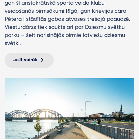
gan šī aristokrātiskā sporta veida klubu
veidošanās pirmsākumi Rīgā, gan Krievijas cara
Pētera I stādītās gobas atvases trešajā paaudzē.
Viesturdārzs tiek saukts arī par Dziesmu svētku
parku – šeit norisinājās pirmie latviešu dziesmu
svētki.
Lasīt vairāk