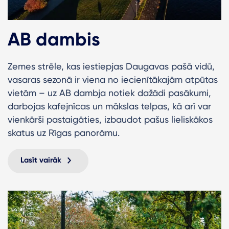
AB dambis
Zemes strēle, kas iestiepjas Daugavas pašā vidū,
vasaras sezonā ir viena no iecienītākajām atpūtas
vietām – uz AB dambja notiek dažādi pasākumi,
darbojas kafejnīcas un mākslas telpas, kā arī var
vienkārši pastaigāties, izbaudot pašus lieliskākos
skatus uz Rīgas panorāmu.
Lasīt vairāk