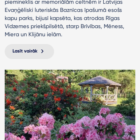
piemineklis ar memoriālām celtnēm ir Latvijas
Evaņģēliski luteriskās Baznīcas īpašumā esošs
kapu parks, bijusī kapsēta, kas atrodas Rīgas
Vidzemes priekšpilsētā, starp Brīvības, Mēness,
Miera un Klijānu ielām.
Lasīt vairāk