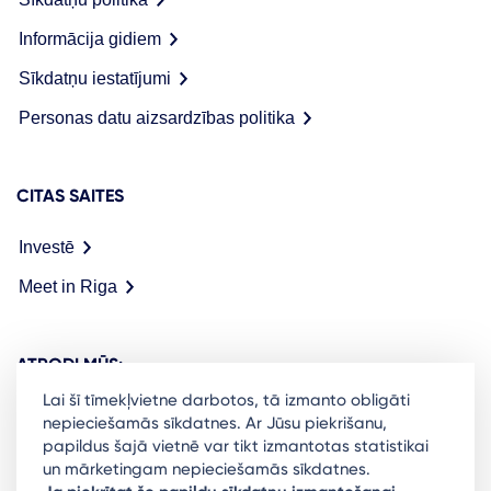
Informācija gidiem
Sīkdatņu iestatījumi
Personas datu aizsardzības politika
CITAS SAITES
Investē
Meet in Riga
ATRODI MŪS:
Lai šī tīmekļvietne darbotos, tā izmanto obligāti
nepieciešamās sīkdatnes. Ar Jūsu piekrišanu,
papildus šajā vietnē var tikt izmantotas statistikai
un mārketingam nepieciešamās sīkdatnes.
Ready to stay in the loop on Rigas business