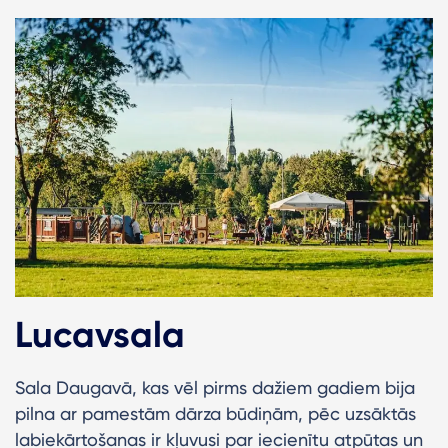
Lucavsala
Sala Daugavā, kas vēl pirms dažiem gadiem bija
pilna ar pamestām dārza būdiņām, pēc uzsāktās
labiekārtošanas ir kļuvusi par iecienītu atpūtas un