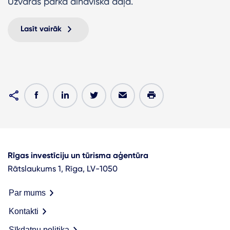
Uzvaras parka ainaviskā daļa.
Lasīt vairāk
Rīgas investīciju un tūrisma aģentūra
Rātslaukums 1, Rīga, LV-1050
Par mums
Kontakti
Sīkdatņu politika