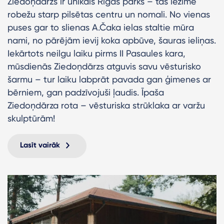
Ziedoņdārzs ir unikāls Rīgas parks – tas iezīmē
robežu starp pilsētas centru un nomali. No vienas
puses gar to slienas A.Čaka ielas staltie mūra
nami, no pārējām ievij koka apbūve, šauras ieliņas.
Iekārtots neilgu laiku pirms II Pasaules kara,
mūsdienās Ziedoņdārzs atguvis savu vēsturisko
šarmu – tur laiku labprāt pavada gan ģimenes ar
bērniem, gan padzīvojuši ļaudis. Īpaša
Ziedoņdārza rota – vēsturiska strūklaka ar varžu
skulptūrām!
Lasīt vairāk