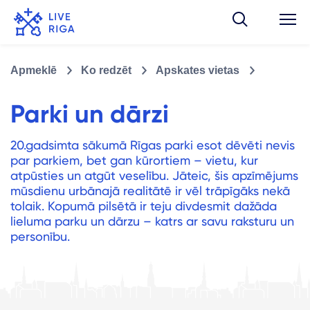
Apmeklē
Ko redzēt
Apskates vietas
Parki un dārzi
20.gadsimta sākumā Rīgas parki esot dēvēti nevis
par parkiem, bet gan kūrortiem – vietu, kur
atpūsties un atgūt veselību. Jāteic, šis apzīmējums
mūsdienu urbānajā realitātē ir vēl trāpīgāks nekā
tolaik. Kopumā pilsētā ir teju divdesmit dažāda
lieluma parku un dārzu – katrs ar savu raksturu un
personību.