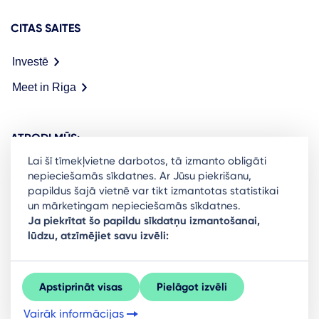
CITAS SAITES
Investē
Meet in Riga
ATRODI MŪS:
Lai šī tīmekļvietne darbotos, tā izmanto obligāti
nepieciešamās sīkdatnes. Ar Jūsu piekrišanu,
papildus šajā vietnē var tikt izmantotas statistikai
un mārketingam nepieciešamās sīkdatnes.
Ready to stay in the loop on Rigas business
Ja piekrītat šo papildu sīkdatņu izmantošanai,
lūdzu, atzīmējiet savu izvēli:
community? Subscribe to our newsletter.
Sign Up
Apstiprināt visas
Pielāgot izvēli
Vairāk informācijas