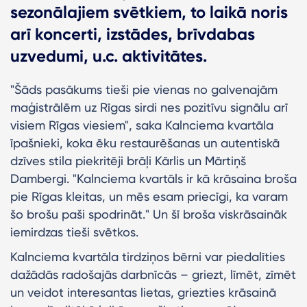
sezonālajiem svētkiem, to laikā noris
arī koncerti, izstādes, brīvdabas
uzvedumi, u.c. aktivitātes.
"Šāds pasākums tieši pie vienas no galvenajām
maģistrālēm uz Rīgas sirdi nes pozitīvu signālu arī
visiem Rīgas viesiem", saka Kalnciema kvartāla
īpašnieki, koka ēku restaurēšanas un autentiskā
dzīves stila piekritēji brāļi Kārlis un Mārtiņš
Dambergi. "Kalnciema kvartāls ir kā krāsaina broša
pie Rīgas kleitas, un mēs esam priecīgi, ka varam
šo brošu paši spodrināt." Un šī broša viskrāsaināk
iemirdzas tieši svētkos.
Kalnciema kvartāla tirdziņos bērni var piedalīties
dažādās radošajās darbnīcās – griezt, līmēt, zīmēt
un veidot interesantas lietas, griezties krāsainā