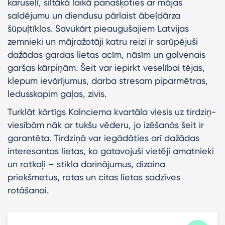
karuselī, siltākā laikā panašķoties ar mājas
saldējumu un diendusu pārlaist ābeļdārza
šūpuļtīklos. Savukārt pieaugušajiem Latvijas
zemnieki un mājražotāji katru reizi ir sarūpējuši
dažādas gardas lietas acīm, nāsīm un galvenais
garšas kārpiņām. Šeit var iepirkt veselībai tējas,
klepum ievārījumus, darba stresam piparmētras,
ledusskapim gaļas, zivis.
Turklāt kārtīgs Kalnciema kvartāla viesis uz tirdziņ-
viesībām nāk ar tukšu vēderu, jo izēšanās šeit ir
garantēta. Tirdziņā var iegādāties arī dažādas
interesantas lietas, ko gatavojuši vietēji amatnieki
un rotkaļi – stikla darinājumus, dizaina
priekšmetus, rotas un citas lietas sadzīves
rotāšanai.