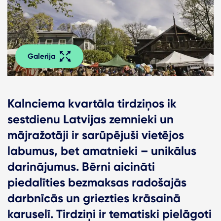
Galerija
Kalnciema kvartāla tirdziņos ik
sestdienu Latvijas zemnieki un
mājražotāji ir sarūpējuši vietējos
labumus, bet amatnieki – unikālus
darinājumus. Bērni aicināti
piedalīties bezmaksas radošajās
darbnīcās un griezties krāsainā
karuselī. Tirdziņi ir tematiski pielāgoti