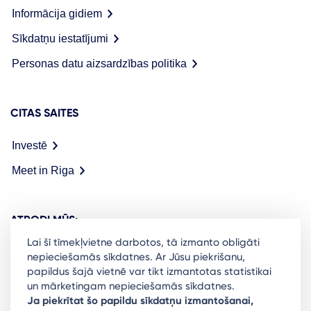
Informācija gidiem
Sīkdatņu iestatījumi
Personas datu aizsardzības politika
CITAS SAITES
Investē
Meet in Riga
ATRODI MŪS:
Lai šī tīmekļvietne darbotos, tā izmanto obligāti
nepieciešamās sīkdatnes. Ar Jūsu piekrišanu,
papildus šajā vietnē var tikt izmantotas statistikai
un mārketingam nepieciešamās sīkdatnes.
Ready to stay in the loop on Rigas business
Ja piekrītat šo papildu sīkdatņu izmantošanai,