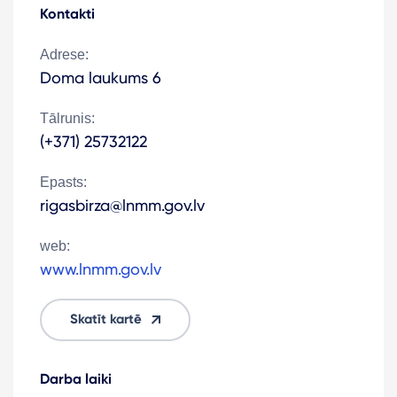
Kontakti
Adrese:
Doma laukums 6
Tālrunis:
(+371) 25732122
Epasts:
rigasbirza@lnmm.gov.lv
web:
www.lnmm.gov.lv
Skatīt kartē
Darba laiki