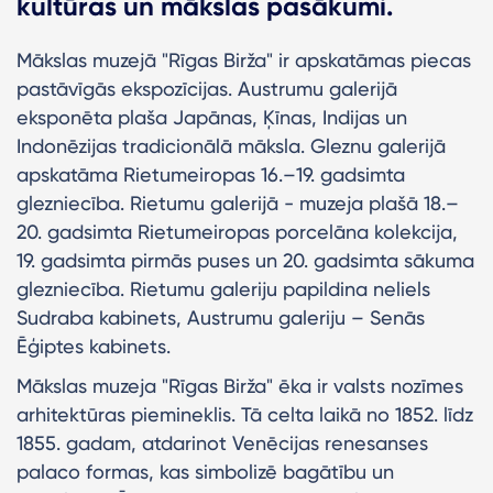
kultūras un mākslas pasākumi.
Mākslas muzejā "Rīgas Birža" ir apskatāmas piecas
pastāvīgās ekspozīcijas. Austrumu galerijā
eksponēta plaša Japānas, Ķīnas, Indijas un
Indonēzijas tradicionālā māksla. Gleznu galerijā
apskatāma Rietumeiropas 16.–19. gadsimta
glezniecība. Rietumu galerijā - muzeja plašā 18.–
20. gadsimta Rietumeiropas porcelāna kolekcija,
19. gadsimta pirmās puses un 20. gadsimta sākuma
glezniecība. Rietumu galeriju papildina neliels
Sudraba kabinets, Austrumu galeriju – Senās
Ēģiptes kabinets.
Mākslas muzeja "Rīgas Birža" ēka ir valsts nozīmes
arhitektūras piemineklis. Tā celta laikā no 1852. līdz
1855. gadam, atdarinot Venēcijas renesanses
palaco formas, kas simbolizē bagātību un