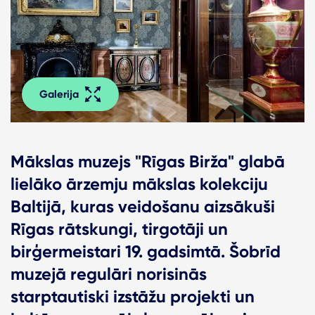
Galerija
Mākslas muzejs "Rīgas Birža" glabā
lielāko ārzemju mākslas kolekciju
Baltijā, kuras veidošanu aizsākuši
Rīgas rātskungi, tirgotāji un
birģermeistari 19. gadsimtā. Šobrīd
muzejā regulāri norisinās
starptautiski izstāžu projekti un