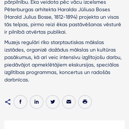
pārpilnību. Ēka veidota pēc vācu izcelsmes
Pēterburgas arhitekta Haralda Jūliusa Boses
(Harald Julius Bosse, 1812-1894) projekta un visas
tās telpas, pirmo reizi ēkas pastāvēšanas vēsturē
ir pilnībā atvērtas publikai.
Muzejs regulāri rīko starptautiskas mākslas
izstādes, organizē dažādus mākslas un kultūras
pasākumus, kā arī veic intensīvu izglītojošu darbu,
piedāvājot apmeklētājiem ekskursijas, speciālas
izglītības programmas, koncertus un radošās
darbnīcas.