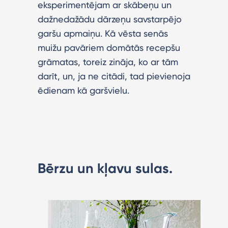
eksperimentējam ar skābeņu un
dažnedažādu dārzeņu savstarpējo
garšu apmaiņu. Kā vēsta senās
muižu pavāriem domātās recepšu
grāmatas, toreiz zināja, ko ar tām
darīt, un, ja ne citādi, tad pievienoja
ēdienam kā garšvielu.
Bērzu un kļavu sulas.