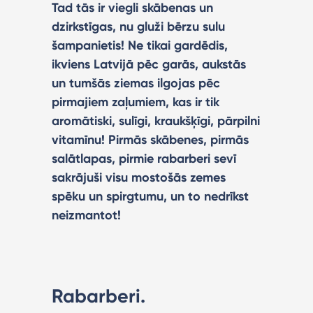
Tad tās ir viegli skābenas un
dzirkstīgas, nu gluži bērzu sulu
šampanietis! Ne tikai gardēdis,
ikviens Latvijā pēc garās, aukstās
un tumšās ziemas ilgojas pēc
pirmajiem zaļumiem, kas ir tik
aromātiski, sulīgi, kraukšķīgi, pārpilni
vitamīnu! Pirmās skābenes, pirmās
salātlapas, pirmie rabarberi sevī
sakrājuši visu mostošās zemes
spēku un spirgtumu, un to nedrīkst
neizmantot!
Rabarberi.