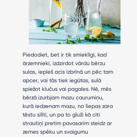
Piedodiet, bet ir tik smieklīgi, kad
ārzemnieki, izdzirdot vārdu bērzu
sulas, iepleš acis izbrīnā un pēc tam
apcer, vai tās tiek iegūtas, sulā
spiežot klučus vai pagales. Nē, mēs
bērzā izurbjam mazu caurumiņu,
kurā iedzenam mazu, no liepas zara
tēstu silīti, un pa to gluži kā citi
strautiņi pretim pavasarim steidz ar
zemes spēku un svaigumu