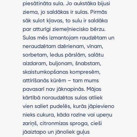
piesātināta sula. Jo aukstāka bijusi
ziema, jo saldākas ir sulas. Pirmās
sāk sulot kļavas, to sulu ir saldāka
par atturīgi ziemeļniecisko bērzu.
Sulas mēs izmantojam raudzētam un
neraudzētam dzērienam, vīnam,
sorbetam, ledus pārslām, salātu
aizdaram, buljonam, šnabstam,
skaistumkopšanas kompresēm,
attīrīšanās kūrēm – tam mums
pavasarī nav jāknapinās. Mājas
kārtībā noraudzētas sulas atliek
vien saliet pudelēs, kurās jāpievieno
nieks cukura, kāda rozīne vai upeņu
zariņš, citronmizas sproga, cieši
jāaiztapo un jānoliek guļus