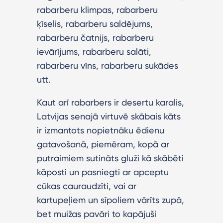
rabarberu klimpas, rabarberu
ķīselis, rabarberu saldējums,
rabarberu čatnijs, rabarberu
ievārījums, rabarberu salāti,
rabarberu vīns, rabarberu sukādes
utt.
Kaut arī rabarbers ir desertu karalis,
Latvijas senajā virtuvē skābais kāts
ir izmantots nopietnāku ēdienu
gatavošanā, piemēram, kopā ar
putraimiem sutināts gluži kā skābēti
kāposti un pasniegti ar apceptu
cūkas cauraudzīti, vai ar
kartupeļiem un sīpoliem vārīts zupā,
bet muižas pavāri to kapājuši