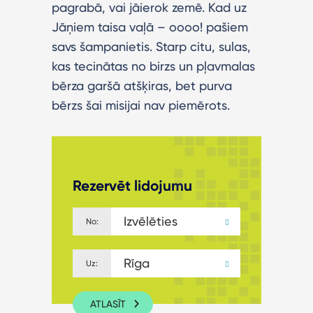
pagrabā, vai jāierok zemē. Kad uz
Jāņiem taisa vaļā – oooo! pašiem
savs šampanietis. Starp citu, sulas,
kas tecinātas no birzs un pļavmalas
bērza garšā atšķiras, bet purva
bērzs šai misijai nav piemērots.
Rezervēt lidojumu
Izvēlēties
No:
Rīga
Uz:
ATLASĪT