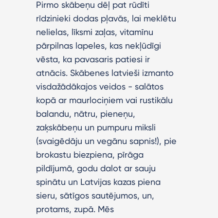
Pirmo skābeņu dēļ pat rūdīti
rīdzinieki dodas pļavās, lai meklētu
nelielas, līksmi zaļas, vitamīnu
pārpilnas lapeles, kas nekļūdīgi
vēsta, ka pavasaris patiesi ir
atnācis. Skābenes latvieši izmanto
visdažādākajos veidos - salātos
kopā ar maurlociņiem vai rustikālu
balandu, nātru, pieneņu,
zaķskābeņu un pumpuru miksli
(svaigēdāju un vegānu sapnis!), pie
brokastu biezpiena, pīrāga
pildījumā, godu dalot ar sauju
spinātu un Latvijas kazas piena
sieru, sātīgos sautējumos, un,
protams, zupā. Mēs