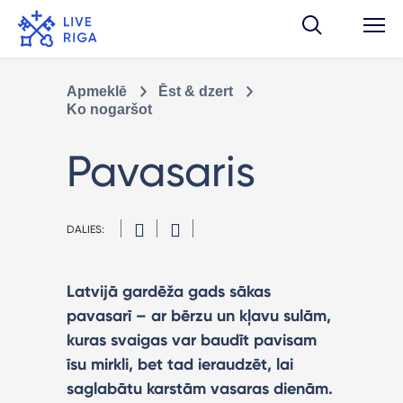
Apmeklē
Ēst & dzert
Ko nogaršot
Pavasaris
DALIES:
Latvijā gardēža gads sākas
pavasarī – ar bērzu un kļavu sulām,
kuras svaigas var baudīt pavisam
īsu mirkli, bet tad ieraudzēt, lai
saglabātu karstām vasaras dienām.