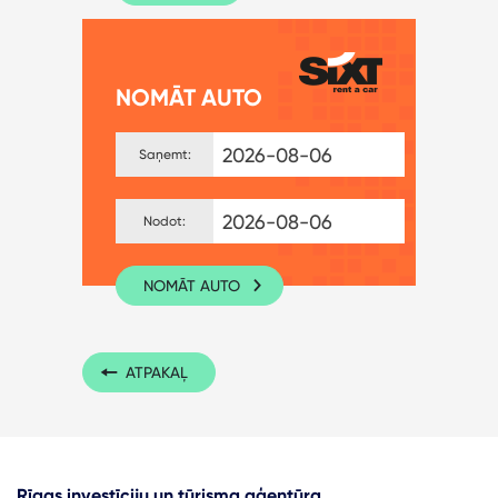
NOMĀT AUTO
Saņemt:
Nodot:
NOMĀT AUTO
ATPAKAĻ
Rīgas investīciju un tūrisma aģentūra