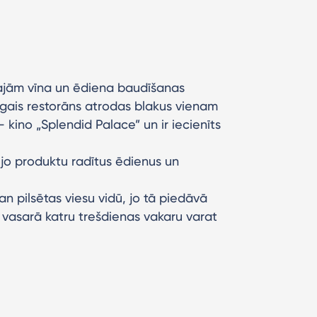
kajām vīna un ēdiena baudīšanas
īgais restorāns atrodas blakus vienam
 kino „Splendid Palace” un ir iecienīts
ējo produktu radītus ēdienus un
gan pilsētas viesu vidū, jo tā piedāvā
āt vasarā katru trešdienas vakaru varat