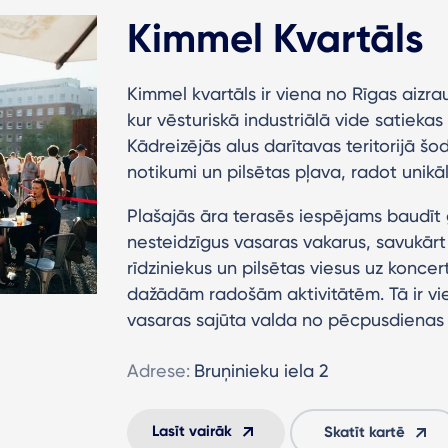
Kimmel Kvartāls
Kimmel kvartāls ir viena no Rīgas aizr
kur vēsturiskā industriālā vide satiekas
Kādreizējās alus darītavas teritorijā šo
notikumi un pilsētas pļava, radot unikā
Plašajās āra terasēs iespējams baudīt 
nesteidzīgus vasaras vakarus, savukārt 
rīdziniekus un pilsētas viesus uz konc
dažādām radošām aktivitātēm. Tā ir vie
vasaras sajūta valda no pēcpusdienas 
Adrese:
Bruņinieku iela 2
Lasīt vairāk
Skatīt kartē