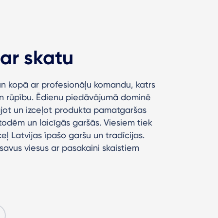
ar skatu
n kopā ar profesionāļu komandu, katrs
 un rūpību. Ēdienu piedāvājumā dominē
bājot un izceļot produkta pamatgaršas
odēm un laicīgās garšās. Viesiem tiek
eļ Latvijas īpašo garšu un tradīcijas.
 savus viesus ar pasakaini skaistiem