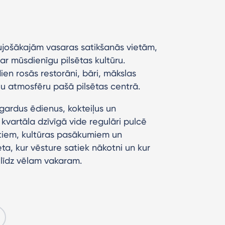
aujošākajām vasaras satikšanās vietām,
 ar mūsdienīgu pilsētas kultūru.
dien rosās restorāni, bāri, mākslas
lu atmosfēru pašā pilsētas centrā.
gardus ēdienus, kokteiļus un
kvartāla dzīvīgā vide regulāri pulcē
ertiem, kultūras pasākumiem un
ta, kur vēsture satiek nākotni un kur
līdz vēlam vakaram.