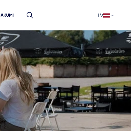
LV
SĀKUMI