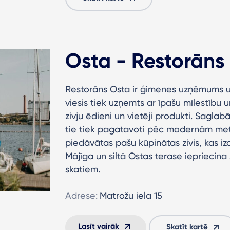
Osta - Restorāns 
Restorāns Osta ir ģimenes uzņēmums u
viesis tiek uzņemts ar īpašu mīlestību
zivju ēdieni un vietēji produkti. Sagla
tie tiek pagatavoti pēc modernām met
piedāvātas pašu kūpinātas zivis, kas izc
Mājīga un siltā Ostas terase iepriecina
skatiem.
Adrese:
Matrožu iela 15
Lasīt vairāk
Skatīt kartē