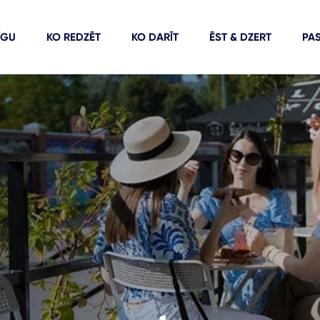
ĪGU
KO REDZĒT
KO DARĪT
ĒST & DZERT
PA