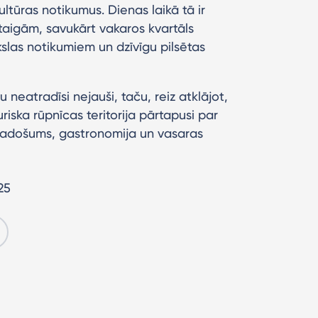
ltūras notikumus. Dienas laikā tā ir
taigām, savukārt vakaros kvartāls
slas notikumiem un dzīvīgu pilsētas
 neatradīsi nejauši, taču, reiz atklājot,
uriska rūpnīcas teritorija pārtapusi par
 radošums, gastronomija un vasaras
25