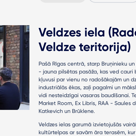
Veldzes iela (Ra
Veldze teritorija)
Pašā Rīgas centrā, starp Bruņinieku un 
- jauna pilsētas pasāža, kas ved cauri 
kļuvusi par vienu no radošākajām un dz
industriālās ēkas, zaļi pagalmi un māks
vidi nesteidzīgai vasaras baudīšanai. T
Market Room, Ex Libris, RAA - Saules dā
Katkevich un Brūklene.
Veldzes ielas garumā izvietojušās vairāk
kultūrtelpas ar savām āra terasēm, kur 