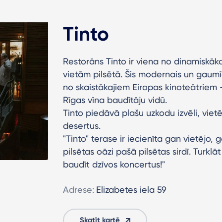
Tinto
Restorāns Tinto ir viena no dinamiskā
vietām pilsētā. Šis modernais un gaum
no skaistākajiem Eiropas kinoteātriem –
Rīgas vīna baudītāju vidū.
Tinto piedāvā plašu uzkodu izvēli, viet
desertus.
"Tinto" terase ir iecienīta gan vietējo, 
pilsētas oāzi pašā pilsētas sirdī. Turkl
baudīt dzīvos koncertus!"
Adrese:
Elizabetes iela 59
Skatīt kartē