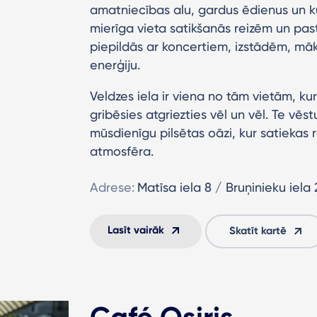
amatniecības alu, gardus ēdienus un ku
mierīga vieta satikšanās reizēm un pas
piepildās ar koncertiem, izstādēm, māk
enerģiju.
Veldzes iela ir viena no tām vietām, kuru
gribēsies atgriezties vēl un vēl. Te vēst
mūsdienīgu pilsētas oāzi, kur satiekas
atmosfēra.
Adrese:
Matīsa iela 8 / Bruņinieku iela 
Lasīt vairāk
Skatīt kartē