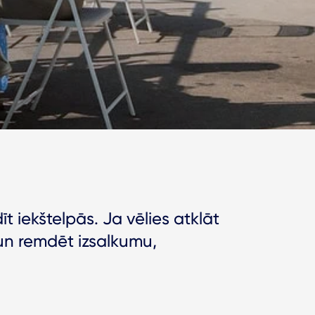
t iekštelpās. Ja vēlies atklāt
 un remdēt izsalkumu,