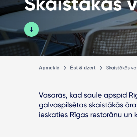
Skaistākās 
Skaistākās va
Apmeklē
Ēst & dzert
Vasarās, kad saule apspīd Rīga
galvaspilsētas skaistākās āra
ieskaties Rīgas restorānu un