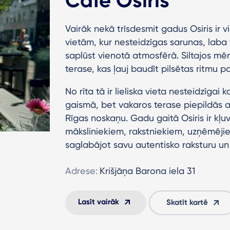
Café Osiris
Vairāk nekā trīsdesmit gadus Osiris ir 
vietām, kur nesteidzīgas sarunas, laba 
saplūst vienotā atmosfērā. Siltajos mēne
terase, kas ļauj baudīt pilsētas ritmu p
No rīta tā ir lieliska vieta nesteidzīgai
gaismā, bet vakaros terase piepildās a
Rīgas noskaņu. Gadu gaitā Osiris ir kļuv
māksliniekiem, rakstniekiem, uzņēmēji
saglabājot savu autentisko raksturu un
Adrese:
Krišjāņa Barona iela 31
Lasīt vairāk
Skatīt kartē