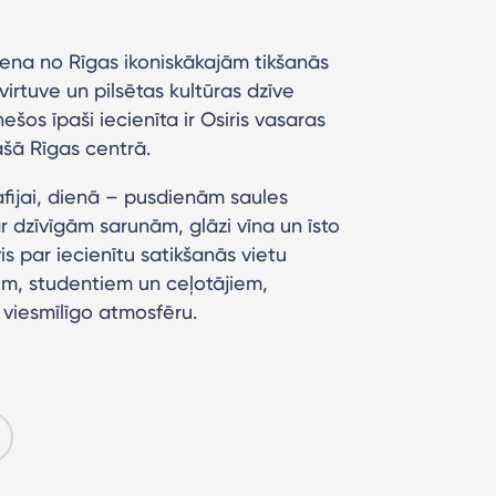
viena no Rīgas ikoniskākajām tikšanās
virtuve un pilsētas kultūras dzīve
šos īpaši iecienīta ir Osiris vasaras
ašā Rīgas centrā.
 kafijai, dienā – pusdienām saules
r dzīvīgām sarunām, glāzi vīna un īsto
is par iecienītu satikšanās vietu
em, studentiem un ceļotājiem,
 viesmīlīgo atmosfēru.