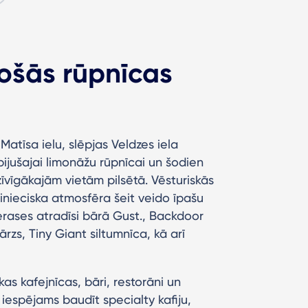
došās rūpnīcas
Matīsa ielu, slēpjas Veldzes iela
bijušajai limonāžu rūpnīcai un šodien
īvīgākajām vietām pilsētā. Vēsturiskās
linieciska atmosfēra šeit veido īpašu
erases atradīsi bārā Gust., Backdoor
rzs, Tiny Giant siltumnīca, kā arī
as kafejnīcas, bāri, restorāni un
iespējams baudīt specialty kafiju,