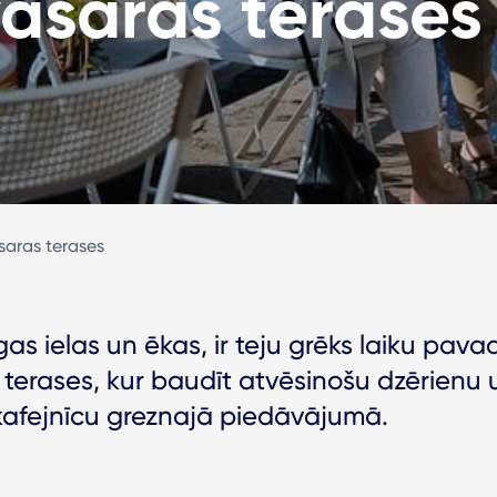
vasaras terases
saras terases
s ielas un ēkas, ir teju grēks laiku pavadī
 terases, kur baudīt atvēsinošu dzērienu
 kafejnīcu greznajā piedāvājumā.