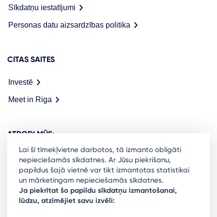
Sīkdatņu iestatījumi
Personas datu aizsardzības politika
CITAS SAITES
Investē
Meet in Riga
ATRODI MŪS:
Lai šī tīmekļvietne darbotos, tā izmanto obligāti
nepieciešamās sīkdatnes. Ar Jūsu piekrišanu,
papildus šajā vietnē var tikt izmantotas statistikai
un mārketingam nepieciešamās sīkdatnes.
Ready to stay in the loop on Rigas business
Ja piekrītat šo papildu sīkdatņu izmantošanai,
lūdzu, atzīmējiet savu izvēli:
community? Subscribe to our newsletter.