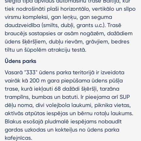
slēgta tipa apvidus automašīnu trase Baltijā, kur
tiek nodrošināti plaši horizontālo, vertikālo un slīpo
virsmu kompleksi, gan leņķu, gan seguma
daudzveidība (smilts, dubļi, grants u.c.). Trasē
braucējs sastapsies ar asām nogāzēm, dažādiem
ūdens šķēršļiem, dubļu rievām, grāvjiem, bedres
tiltu un šūpolēm atrakciju testā.
Ūdens parks
Vasarā "333" ūdens parka teritorijā ir izveidota
vairāk kā 200 m gara piepūšama ūdens pūšļa
trase, kurā iekļauti 68 dažādi šķēršļi, tarzāna
tramplīns, bumbas un batuti. Ir pieejama arī SUP
dēļu noma, divi volejbola laukumi, piknika vietas,
aktīvās atpūtas iespējas un bērnu rotaļu laukums.
Blakus esošajā pludmalē iespējams nobaudīt
gardas uzkodas un kokteiļus no ūdens parka
kafejnīcas.