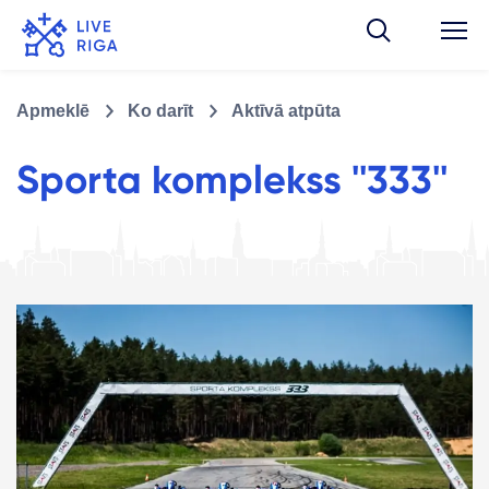
Apmeklē
Ko darīt
Aktīvā atpūta
Sporta komplekss ''333''