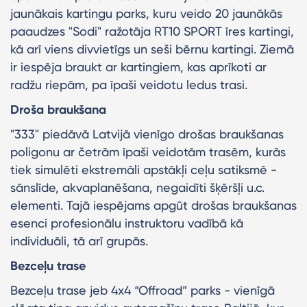
jaunākais kartingu parks, kuru veido 20 jaunākās
paaudzes "Sodi" ražotāja RT10 SPORT īres kartingi,
kā arī viens divvietīgs un seši bērnu kartingi. Ziemā
ir iespēja braukt ar kartingiem, kas aprīkoti ar
radžu riepām, pa īpaši veidotu ledus trasi.
Droša braukšana
"333" piedāvā Latvijā vienīgo drošas braukšanas
poligonu ar četrām īpaši veidotām trasēm, kurās
tiek simulēti ekstremāli apstākļi ceļu satiksmē -
sānslīde, akvaplanēšana, negaidīti šķēršļi u.c.
elementi. Tajā iespējams apgūt drošas braukšanas
esenci profesionālu instruktoru vadībā kā
individuāli, tā arī grupās.
Bezceļu trase
Bezceļu trase jeb 4x4 “Offroad” parks - vienīgā