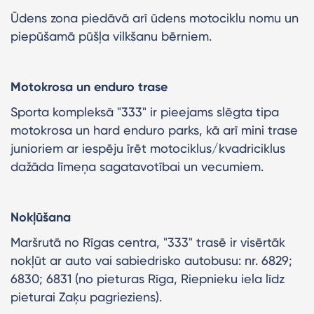
Ūdens zona piedāvā arī ūdens motociklu nomu un
piepūšamā pūšļa vilkšanu bērniem.
Motokrosa un enduro trase
Sporta kompleksā "333" ir pieejams slēgta tipa
motokrosa un hard enduro parks, kā arī mini trase
junioriem ar iespēju īrēt motociklus/kvadriciklus
dažāda līmeņa sagatavotībai un vecumiem.
Nokļūšana
Maršrutā no Rīgas centra, "333" trasē ir visērtāk
nokļūt ar auto vai sabiedrisko autobusu: nr. 6829;
6830; 6831 (no pieturas Rīga, Riepnieku iela līdz
pieturai Zaķu pagrieziens).