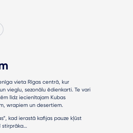
om
nīga vieta Rīgas centrā, kur
un vieglu, sezonālu ēdienkarti. Te vari
tēm līdz iecienītajam Kubas
em, wrapiem un desertiem.
s”, kad ierastā kafijas pauze kļūst
stirprāka...