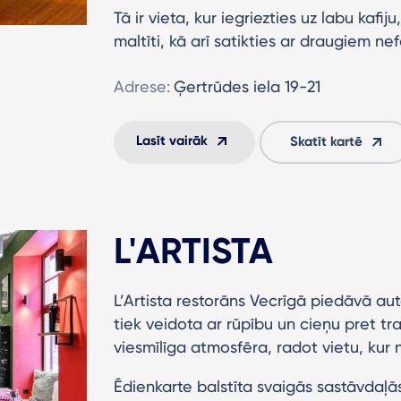
Tā ir vieta, kur iegriezties uz labu kafi
maltīti, kā arī satikties ar draugiem 
Adrese:
Ģertrūdes iela 19-21
Lasīt vairāk
Skatīt kartē
L'ARTISTA
L’Artista restorāns Vecrīgā piedāvā aute
tiek veidota ar rūpību un cieņu pret tra
viesmīlīga atmosfēra, radot vietu, kur n
Ēdienkarte balstīta svaigās sastāvdaļā