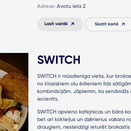
Adrese:
Avotu iela 2
Lasīt vairāk
Skatīt kartē
SWITCH
SWITCH ir mūsdienīga vieta, kur broka
no klasiskiem olu ēdieniem līdz sātīgā
kombinācijām. Jāpiemin, ka sendvidžs ar
iecienīts.
SWITCH apvieno kafejnīcas un bāra kon
bet arī kokteiļus un dzērienus vakara no
draugiem, nesteidzīgi ieturēt brokastis