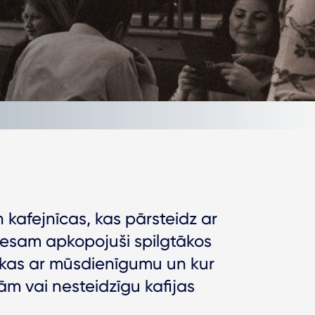
n kafejnīcas, kas pārsteidz ar
esam apkopojuši spilgtākos
iekas ar mūsdienīgumu un kur
ņām vai nesteidzīgu kafijas