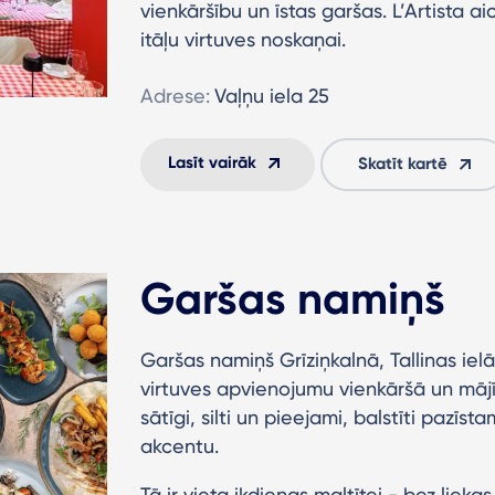
vienkāršību un īstas garšas. L’Artista ai
itāļu virtuves noskaņai.
Adrese:
Vaļņu iela 25
Lasīt vairāk
Skatīt kartē
Garšas namiņš
Garšas namiņš Grīziņkalnā, Tallinas iel
virtuves apvienojumu vienkāršā un mājī
sātīgi, silti un pieejami, balstīti pazīs
akcentu.
Tā ir vieta ikdienas maltītei - bez lieka