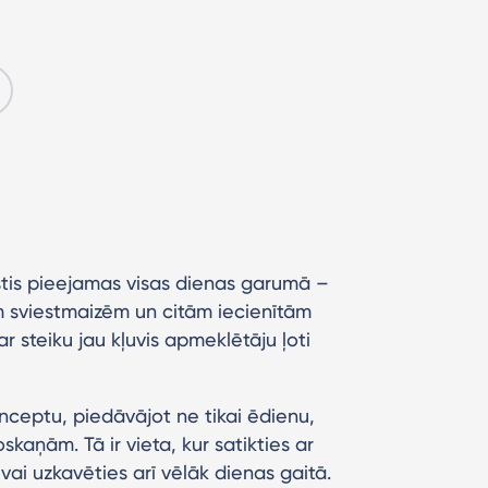
stis pieejamas visas dienas garumā –
m sviestmaizēm un citām iecienītām
 steiku jau kļuvis apmeklētāju ļoti
ceptu, piedāvājot ne tikai ēdienu,
skaņām. Tā ir vieta, kur satikties ar
 vai uzkavēties arī vēlāk dienas gaitā.