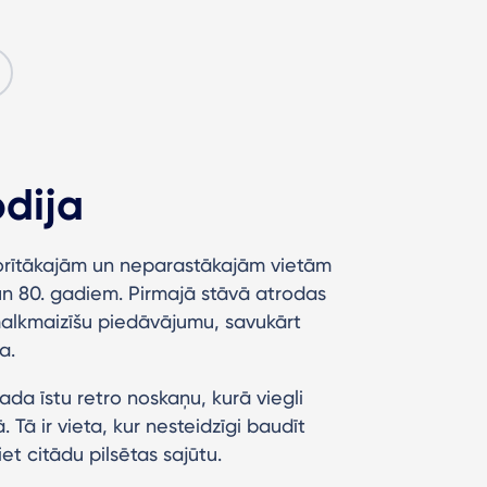
odija
olorītākajām un neparastākajām vietām
 un 80. gadiem. Pirmajā stāvā atrodas
malkmaizīšu piedāvājumu, savukārt
a.
ada īstu retro noskaņu, kurā viegli
 Tā ir vieta, kur nesteidzīgi baudīt
iet citādu pilsētas sajūtu.