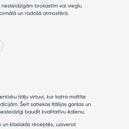
ju, nesteidzīgām brokastīm vai vieglu
neformālā un radošā atmosfērā.
ntisku itāļu virtuvi, kur katra maltīte
dīcijām. Šeit satiekas Itālijas garšas un
esteidzīgi baudīt kvalitatīvu ēdienu.
s un klasiskās receptēs, uzsverot