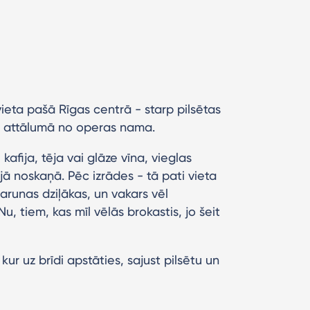
vieta pašā Rīgas centrā - starp pilsētas
ļu attālumā no operas nama.
kafija, tēja vai glāze vīna, vieglas
jā noskaņā. Pēc izrādes - tā pati vieta
 sarunas dziļākas, un vakars vēl
, tiem, kas mīl vēlās brokastis, jo šeit
kur uz brīdi apstāties, sajust pilsētu un