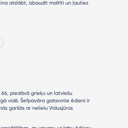
cina atslābt, izbaudīt maltīti un ļauties
ā 66, piedāvā grieķu un latviešu
gā vidē. Šefpavāra gatavotie ēdieni ir
tamās garšās ar nelielu Vidusjūras
s sarežģītības, ar uzsvaru uz labu ēdienu