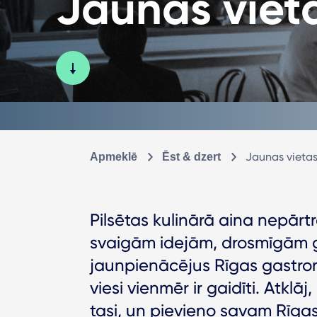
Jaunas vieta
Jaunas vietas
Apmeklē
Ēst & dzert
Pilsētas kulinārā aina nepārtr
svaigām idejām, drosmīgām g
jaunpienācējus Rīgas gastron
viesi vienmēr ir gaidīti. Atkl
tasi, un pievieno savam Rīg