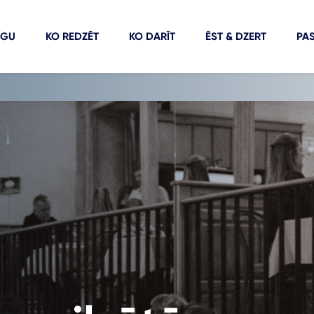
ĪGU
KO REDZĒT
KO DARĪT
ĒST & DZERT
PA