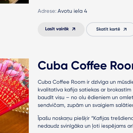
Adrese:
Avotu iela 4
Lasīt vairāk
Skatīt kartē
Cuba Coffee Ro
Cuba Coffee Room ir dzīvīga un mūsdie
kvalitatīva kafija satiekas ar brokastīm 
baudīt visu – no olu ēdieniem un omle
sendvičam, zupām un svaigiem salāti
Īpašu noskaņu piešķir “Kafijas trešdiena
nedaudz svinīgāka un ļoti iespējams arī 