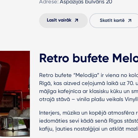
Adrese:
Aspazijas bulvāris 20
Lasīt vairāk
Skatīt kartē
Retro bufete Mel
Retro bufete “Melodija” ir viena no k
Rīgā, kas aizved ceļojumā laikā uz 70.
mājīga kafejnīca ar klasisku kūku un s
otrajā stāvā – vinila plašu veikals Vinyll
Interjers, mūzika un kopējā atmosfēra r
iedomāties sevi kādā senā Rīgas stāstā.
kafiju, ļauties nostalģijai un atklāt mazl