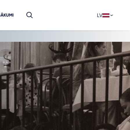
LV
SĀKUMI