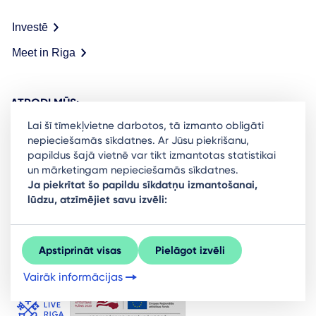
Investē
Meet in Riga
ATRODI MŪS:
Lai šī tīmekļvietne darbotos, tā izmanto obligāti
nepieciešamās sīkdatnes. Ar Jūsu piekrišanu,
papildus šajā vietnē var tikt izmantotas statistikai
un mārketingam nepieciešamās sīkdatnes.
Ready to stay in the loop on Rigas business
Ja piekrītat šo papildu sīkdatņu izmantošanai,
lūdzu, atzīmējiet savu izvēli:
community? Subscribe to our newsletter.
Sign Up
Apstiprināt visas
Pielāgot izvēli
Vairāk informācijas