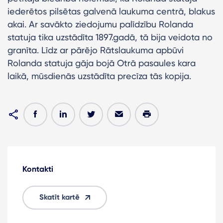
iederētos pilsētas galvenā laukuma centrā, blakus
akai. Ar savākto ziedojumu palīdzību Rolanda
statuja tika uzstādīta 1897.gadā, tā bija veidota no
granīta. Līdz ar pārējo Rātslaukuma apbūvi
Rolanda statuja gāja bojā Otrā pasaules kara
laikā, mūsdienās uzstādīta precīza tās kopija.
Kontakti
Skatīt kartē