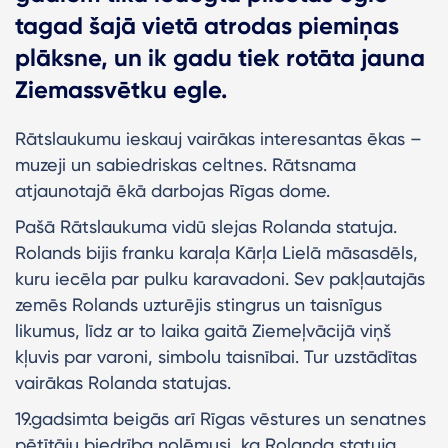
tagad šajā vietā atrodas piemiņas
plāksne, un ik gadu tiek rotāta jauna
Ziemassvētku egle.
Rātslaukumu ieskauj vairākas interesantas ēkas –
muzeji un sabiedriskas celtnes. Rātsnama
atjaunotajā ēkā darbojas Rīgas dome.
Pašā Rātslaukuma vidū slejas Rolanda statuja.
Rolands bijis franku karaļa Kārļa Lielā māsasdēls,
kuru iecēla par pulku karavadoni. Sev pakļautajās
zemēs Rolands uzturējis stingrus un taisnīgus
likumus, līdz ar to laika gaitā Ziemeļvācijā viņš
kļuvis par varoni, simbolu taisnībai. Tur uzstādītas
vairākas Rolanda statujas.
19.gadsimta beigās arī Rīgas vēstures un senatnes
pētītāju biedrība nolēmusi, ka Rolanda statuja