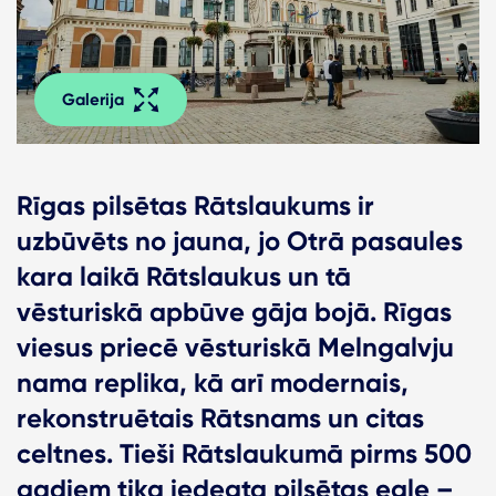
Galerija
Rīgas pilsētas Rātslaukums ir
uzbūvēts no jauna, jo Otrā pasaules
kara laikā Rātslaukus un tā
vēsturiskā apbūve gāja bojā. Rīgas
viesus priecē vēsturiskā Melngalvju
nama replika, kā arī modernais,
rekonstruētais Rātsnams un citas
celtnes. Tieši Rātslaukumā pirms 500
gadiem tika iedegta pilsētas egle –