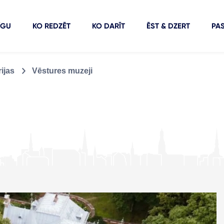
ĪGU
KO REDZĒT
KO DARĪT
ĒST & DZERT
PA
ijas
Vēstures muzeji