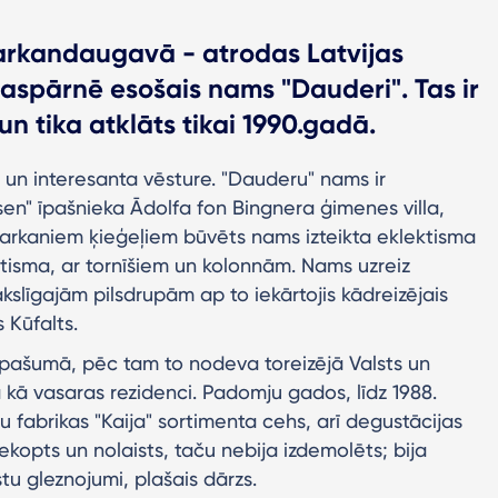
arkandaugavā - atrodas Latvijas
aspārnē esošais nams "Dauderi". Tas ir
un tika atklāts tikai 1990.gadā.
a un interesanta vēsture. "Dauderu" nams ir
sen" īpašnieka Ādolfa fon Bingnera ģimenes villa,
 sarkaniem ķieģeļiem būvēts nams izteikta eklektisma
tisma, ar tornīšiem un kolonnām. Nams uzreiz
kslīgajām pilsdrupām ap to iekārtojis kādreizējais
 Kūfalts.
s īpašumā, pēc tam to nodeva toreizējā Valsts un
 kā vasaras rezidenci. Padomju gados, līdz 1988.
 fabrikas "Kaija" sortimenta cehs, arī degustācijas
ekopts un nolaists, taču nebija izdemolēts; bija
tu gleznojumi, plašais dārzs.