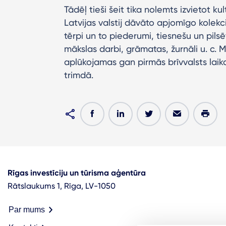
Tādēļ tieši šeit tika nolemts izvietot 
Latvijas valstij dāvāto apjomīgo kolekci
tērpi un to piederumi, tiesnešu un pils
mākslas darbi, grāmatas, žurnāli u. c. 
aplūkojamas gan pirmās brīvvalsts laika
trimdā.
Rīgas investīciju un tūrisma aģentūra
Rātslaukums 1, Rīga, LV-1050
Par mums