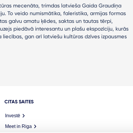
kultūras mecenāta, trimdas latvieša Gaida Graudiņa
ju. To veido numismātika, faleristika, armijas formas
ētas galvu amatu ķēdes, saktas un tautas tērpi,
Muzejs piedāvā interesantu un plašu ekspozīciju, kurās
 liecības, gan arī latviešu kultūras dzīves izpausmes
CITAS SAITES
Investē
Meet in Riga