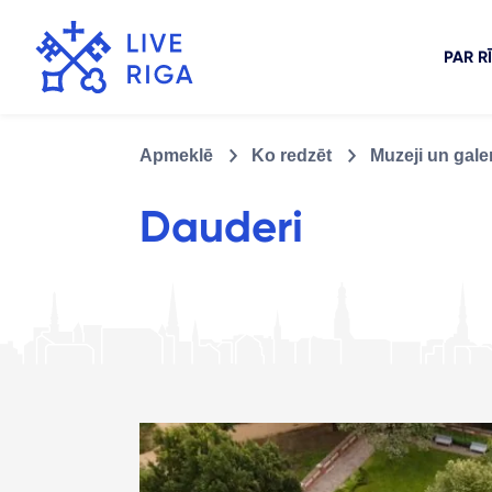
PAR R
Apmeklē
Ko redzēt
Muzeji un galer
Dauderi