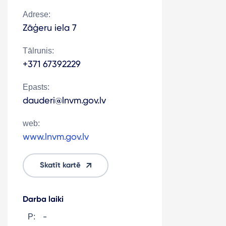
Adrese:
Zāģeru iela 7
Tālrunis:
+371 67392229
Epasts:
dauderi@lnvm.gov.lv
web:
www.lnvm.gov.lv
Skatīt kartē
Darba laiki
-
P: