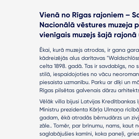
Vienā no Rīgas rajoniem – S
Nacionālā vēstures muzeja p
vienīgais muzejs šajā rajonā 
Ēkai, kurā muzejs atrodas, ir gana gar
kādreizējās alus darītavas "Waldschlös
celta 1898. gadā. Tas ir savdabīgs, no
stilā, iespaidojoties no vācu neoroman
piesaista uzmanību. Parku ar dīķi un mā
Rīgas pilsētas galvenais dārzu arhitekts
Vēlāk villa bijusi Latvijas Kredītbanka
Ministru prezidenta Kārļa Ulmaņa rīcībā
gadam, ēkā atradās bērnudārzs un zivju
zāle.. Tomēr, par brīnumu, nams, kaut n
saglabājušies kamīni, koka paneļi, gries