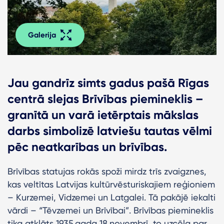
Galerija
Jau gandrīz simts gadus pašā Rīgas
centrā slejas Brīvības piemineklis –
granītā un varā ietērptais mākslas
darbs simbolizē latviešu tautas vēlmi
pēc neatkarības un brīvības.
Brīvības statujas rokās spoži mirdz trīs zvaigznes,
kas veltītas Latvijas kultūrvēsturiskajiem reģioniem
– Kurzemei, Vidzemei un Latgalei. Tā pakājē iekalti
vārdi – “Tēvzemei un Brīvībai”. Brīvības piemineklis
tika atklāts 1935.gada 18.novembrī, to uzcēla par