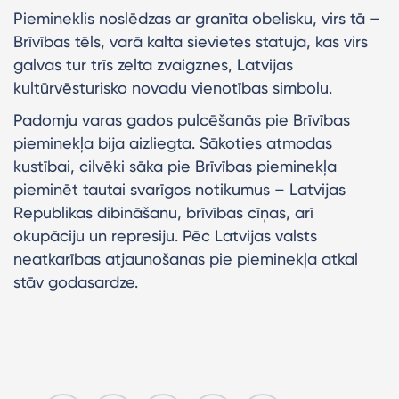
Piemineklis noslēdzas ar granīta obelisku, virs tā –
Brīvības tēls, varā kalta sievietes statuja, kas virs
galvas tur trīs zelta zvaigznes, Latvijas
kultūrvēsturisko novadu vienotības simbolu.
Padomju varas gados pulcēšanās pie Brīvības
pieminekļa bija aizliegta. Sākoties atmodas
kustībai, cilvēki sāka pie Brīvības pieminekļa
pieminēt tautai svarīgos notikumus – Latvijas
Republikas dibināšanu, brīvības cīņas, arī
okupāciju un represiju. Pēc Latvijas valsts
neatkarības atjaunošanas pie pieminekļa atkal
stāv godasardze.