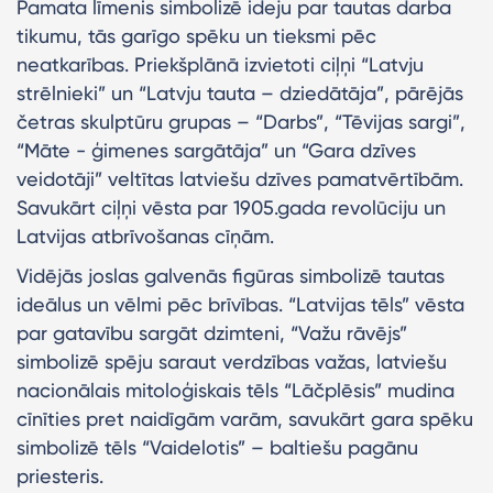
Pamata līmenis simbolizē ideju par tautas darba
tikumu, tās garīgo spēku un tieksmi pēc
neatkarības. Priekšplānā izvietoti ciļņi “Latvju
strēlnieki” un “Latvju tauta – dziedātāja”, pārējās
četras skulptūru grupas – “Darbs”, “Tēvijas sargi”,
“Māte - ģimenes sargātāja” un “Gara dzīves
veidotāji” veltītas latviešu dzīves pamatvērtībām.
Savukārt ciļņi vēsta par 1905.gada revolūciju un
Latvijas atbrīvošanas cīņām.
Vidējās joslas galvenās figūras simbolizē tautas
ideālus un vēlmi pēc brīvības. “Latvijas tēls” vēsta
par gatavību sargāt dzimteni, “Važu rāvējs”
simbolizē spēju saraut verdzības važas, latviešu
nacionālais mitoloģiskais tēls “Lāčplēsis” mudina
cīnīties pret naidīgām varām, savukārt gara spēku
simbolizē tēls “Vaidelotis” – baltiešu pagānu
priesteris.