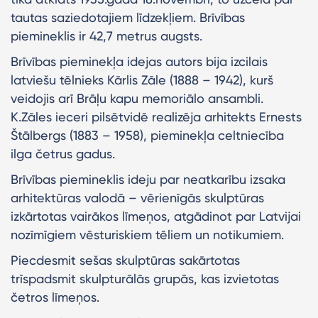
tautas saziedotajiem līdzekļiem. Brīvības
piemineklis ir 42,7 metrus augsts.
Brīvības pieminekļa idejas autors bija izcilais
latviešu tēlnieks Kārlis Zāle (1888 – 1942), kurš
veidojis arī Brāļu kapu memoriālo ansambli.
K.Zāles ieceri pilsētvidē realizēja arhitekts Ernests
Štālbergs (1883 – 1958), pieminekļa celtniecība
ilga četrus gadus.
Brīvības piemineklis ideju par neatkarību izsaka
arhitektūras valodā – vērienīgās skulptūras
izkārtotas vairākos līmeņos, atgādinot par Latvijai
nozīmīgiem vēsturiskiem tēliem un notikumiem.
Piecdesmit sešas skulptūras sakārtotas
trīspadsmit skulpturālās grupās, kas izvietotas
četros līmeņos.