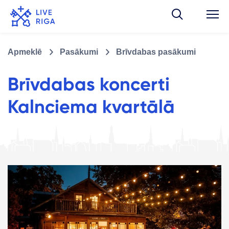
Apmeklē
Pasākumi
Brīvdabas pasākumi
Brīvdabas koncerti
Kalnciema kvartālā