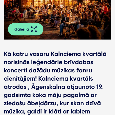
Galerija
Kā katru vasaru Kalnciema kvartālā
norisinās leģendārie brīvdabas
koncerti dažādu mūzikas žanru
cienītājiem! Kalnciema kvartāls
atrodas , Āgenskalna atjaunoto 19.
gadsimta koka māju pagalmā ar
ziedošu ābeļdārzu, kur skan dzīvā
mūzika, galdi ir klāti ar labiem