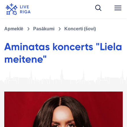
Apmeklē
Pasākumi
Koncerti (šovi)
Aminatas koncerts "Liela
meitene"