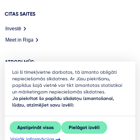
CITAS SAITES
Investē
Meet in Riga
ATRODI MŪS:
Lai šī tīmekļvietne darbotos, tā izmanto obligāti
nepieciešamās sīkdatnes. Ar Jūsu piekrišanu,
papildus šajā vietnē var tikt izmantotas statistikai
un mārketingam nepieciešamās sīkdatnes.
Ready to stay in the loop on Rigas business
Ja piekrītat šo papildu sīkdatņu izmantošanai,
lūdzu, atzīmējiet savu izvēli:
community? Subscribe to our newsletter.
Sign Up
Apstiprināt visas
Pielāgot izvēli
Vairāk informācijas