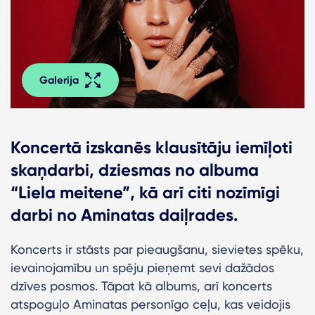
Galerija
Koncertā izskanēs klausītāju iemīļoti
skaņdarbi, dziesmas no albuma
“Liela meitene”, kā arī citi nozīmīgi
darbi no Aminatas daiļrades.
Koncerts ir stāsts par pieaugšanu, sievietes spēku,
ievainojamību un spēju pieņemt sevi dažādos
dzīves posmos. Tāpat kā albums, arī koncerts
atspoguļo Aminatas personīgo ceļu, kas veidojis