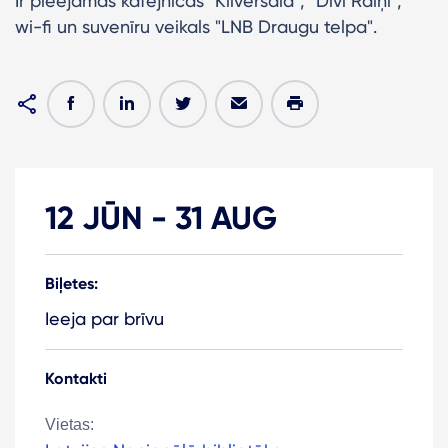
Ir pieejamas kafejnīcas "Klīversala", "Divi Raiņi",
wi-fi un suvenīru veikals "LNB Draugu telpa".
12 JŪN
-
31 AUG
Biļetes:
Ieeja par brīvu
Kontakti
Vietas: