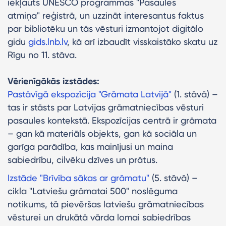
iekļauts UNESCO programmas "Pasaules
atmiņa" reģistrā, un uzzināt interesantus faktus
par bibliotēku un tās vēsturi izmantojot digitālo
gidu
gids.lnb.lv
, kā arī izbaudīt visskaistāko skatu uz
Rīgu no 11. stāva.
Vērienīgākās izstādes:
Pastāvīgā ekspozīcija "Grāmata Latvijā"
(1. stāvā) –
tas ir stāsts par Latvijas grāmatniecības vēsturi
pasaules kontekstā. Ekspozīcijas centrā ir grāmata
– gan kā materiāls objekts, gan kā sociāla un
garīga parādība, kas mainījusi un maina
sabiedrību, cilvēku dzīves un prātus.
Izstāde "Brīvība sākas ar grāmatu"
(5. stāvā) –
cikla "Latviešu grāmatai 500" noslēguma
notikums, tā pievēršas latviešu grāmatniecības
vēsturei un drukātā vārda lomai sabiedrības