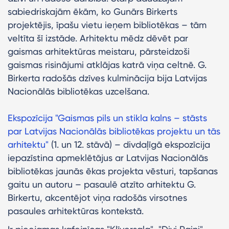
sabiedriskajām ēkām, ko Gunārs Birkerts
projektējis, īpašu vietu ieņem bibliotēkas – tām
veltīta šī izstāde. Arhitektu mēdz dēvēt par
gaismas arhitektūras meistaru, pārsteidzoši
gaismas risinājumi atklājas katrā viņa celtnē. G.
Birkerta radošās dzīves kulminācija bija Latvijas
Nacionālās bibliotēkas uzcelšana.
Ekspozīcija "Gaismas pils un stikla kalns – stāsts
par Latvijas Nacionālās bibliotēkas projektu un tās
arhitektu"
(1. un 12. stāvā) – divdaļīgā ekspozīcija
iepazīstina apmeklētājus ar Latvijas Nacionālās
bibliotēkas jaunās ēkas projekta vēsturi, tapšanas
gaitu un autoru – pasaulē atzīto arhitektu G.
Birkertu, akcentējot viņa radošās virsotnes
pasaules arhitektūras kontekstā.