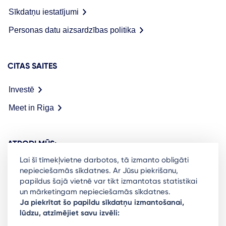
Sīkdatņu iestatījumi
Personas datu aizsardzības politika
CITAS SAITES
Investē
Meet in Riga
ATRODI MŪS:
Lai šī tīmekļvietne darbotos, tā izmanto obligāti
nepieciešamās sīkdatnes. Ar Jūsu piekrišanu,
papildus šajā vietnē var tikt izmantotas statistikai
un mārketingam nepieciešamās sīkdatnes.
Ready to stay in the loop on Rigas business
Ja piekrītat šo papildu sīkdatņu izmantošanai,
lūdzu, atzīmējiet savu izvēli:
community? Subscribe to our newsletter.