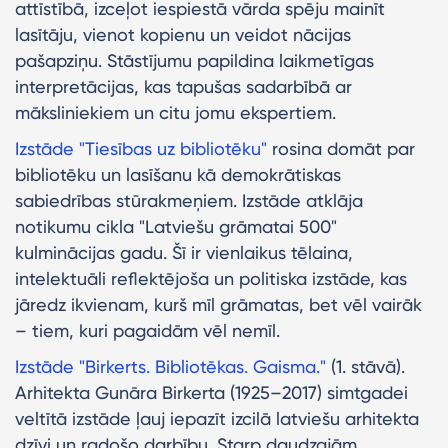
attīstībā, izceļot iespiestā vārda spēju mainīt
lasītāju, vienot kopienu un veidot nācijas
pašapziņu. Stāstījumu papildina laikmetīgas
interpretācijas, kas tapušas sadarbībā ar
māksliniekiem un citu jomu ekspertiem.
Izstāde "Tiesības uz bibliotēku"
rosina domāt par
bibliotēku un lasīšanu kā demokrātiskas
sabiedrības stūrakmeņiem. Izstāde atklāja
notikumu cikla "Latviešu grāmatai 500"
kulminācijas gadu. Šī ir vienlaikus tēlaina,
intelektuāli reflektējoša un politiska izstāde, kas
jāredz ikvienam, kurš mīl grāmatas, bet vēl vairāk
– tiem, kuri pagaidām vēl nemīl.
Izstāde "Birkerts. Bibliotēkas. Gaisma."
(1. stāvā).
Arhitekta Gunāra Birkerta (1925–2017) simtgadei
veltītā izstāde ļauj iepazīt izcilā latviešu arhitekta
dzīvi un radošo darbību. Starp daudzajām