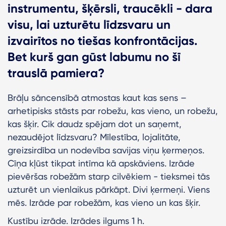
instrumentu, šķērsli, traucēkli - dara
visu, lai uzturētu līdzsvaru un
izvairītos no tiešas konfrontācijas.
Bet kurš gan gūst labumu no šī
trauslā pamiera?
Brāļu sāncensībā atmostas kaut kas sens –
arhetipisks stāsts par robežu, kas vieno, un robežu,
kas šķir. Cik daudz spējam dot un saņemt,
nezaudējot līdzsvaru? Mīlestība, lojalitāte,
greizsirdība un nodevība savijas viņu ķermeņos.
Cīņa kļūst tikpat intīma kā apskāviens. Izrāde
pievēršas robežām starp cilvēkiem - tieksmei tās
uzturēt un vienlaikus pārkāpt. Divi ķermeņi. Viens
mēs. Izrāde par robežām, kas vieno un kas šķir.
Kustību izrāde. Izrādes ilgums 1 h.