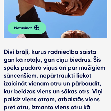
Pietuvināt
Divi brāļi, kurus radniecība saista
gan kā rotaļu, gan cīņu biedrus. Šis
spēks padara viņus arī par mūžīgiem
sāncenšiem, nepārtraukti liekot
izaicināt vienam otru un pārbaudīt,
kur beidzas viens un sākas otrs. Viņi
palīdz viens otram, atbalstās viens
pret otru, izmanto viens otru kā