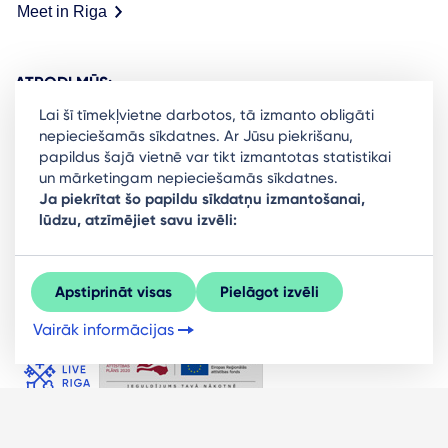
Meet in Riga
ATRODI MŪS:
Lai šī tīmekļvietne darbotos, tā izmanto obligāti
nepieciešamās sīkdatnes. Ar Jūsu piekrišanu,
papildus šajā vietnē var tikt izmantotas statistikai
un mārketingam nepieciešamās sīkdatnes.
Ready to stay in the loop on Rigas business
Ja piekrītat šo papildu sīkdatņu izmantošanai,
lūdzu, atzīmējiet savu izvēli:
community? Subscribe to our newsletter.
Sign Up
Apstiprināt visas
Pielāgot izvēli
Vairāk informācijas
© LIVE RĪGA 2026. Visas tiesības aizsargātas