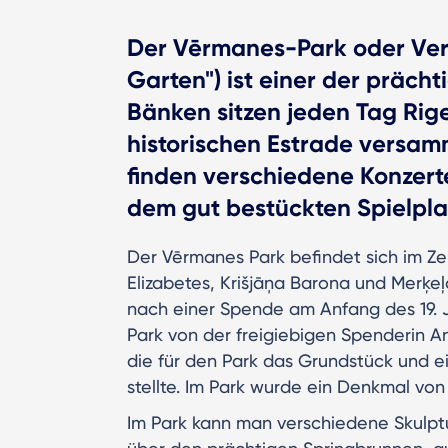
Der Vērmanes-Park oder Ve
Garten") ist einer der präch
Bänken sitzen jeden Tag Rig
historischen Estrade versam
finden verschiedene Konzerte
dem gut bestückten Spielpla
Der Vērmanes Park befindet sich im Z
Elizabetes, Krišjāņa Barona und Merķeļa
nach einer Spende am Anfang des 19. J
Park von der freigiebigen Spenderin 
die für den Park das Grundstück und e
stellte. Im Park wurde ein Denkmal von i
Im Park kann man verschiedene Skulpt