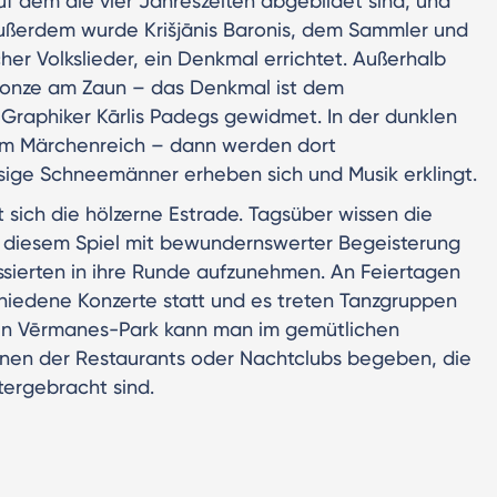
f dem die vier Jahreszeiten abgebildet sind, und
Außerdem wurde Krišjānis Baronis, dem Sammler und
her Volkslieder, ein Denkmal errichtet. Außerhalb
Bronze am Zaun – das Denkmal ist dem
 Graphiker Kārlis Padegs gewidmet. In der dunklen
em Märchenreich – dann werden dort
esige Schneemänner erheben sich und Musik erklingt.
t sich die hölzerne Estrade. Tagsüber wissen die
ch diesem Spiel mit bewundernswerter Begeisterung
essierten in ihre Runde aufzunehmen. An Feiertagen
hiedene Konzerte statt und es treten Tanzgruppen
en Vērmanes-Park kann man im gemütlichen
inen der Restaurants oder Nachtclubs begeben, die
tergebracht sind.