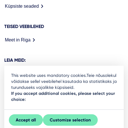
Küpsiste seaded
TEISED VEEBILEHED
Meet in Riga
LEIA MEID:
This website uses mandatory cookies.Teie nõusolekul
võidakse sellel veebilehel kasutada ka statistikaks ja
turunduseks vajalikke küpsiseid.
Ready to stay in the loop on Rigas business
If you accept additional cookies, please select your
choice:
community? Subscribe to our newsletter.
Sign Up
Accept all
Customize selection