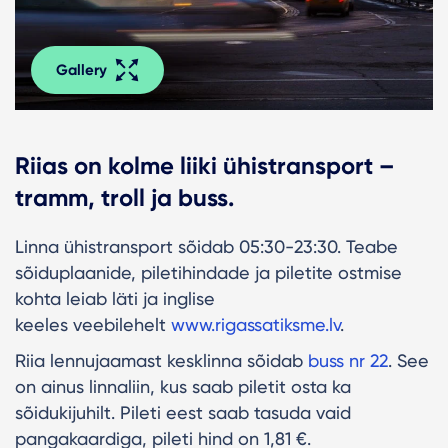
Gallery
Riias on kolme liiki ühistransport –
tramm, troll ja buss.
Linna ühistransport sõidab 05:30-23:30. Teabe
sõiduplaanide, piletihindade ja piletite ostmise
kohta leiab läti ja inglise
keeles veebilehelt
www.rigassatiksme.lv
.
Riia lennujaamast kesklinna sõidab
buss nr 22
. See
on ainus linnaliin, kus saab piletit osta ka
sõidukijuhilt. Pileti eest saab tasuda vaid
pangakaardiga, pileti hind on 1,81 €.