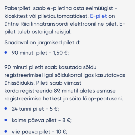
Paberpileti saab e-piletina osta eelmüügist -
kioskitest või piletiautomaatidest.
E-pilet
on
ühtne Riia linnatranspordi elektrooniline pilet. E-
pilet tuleb osta igal reisijal.
Saadaval on järgmised piletid:
90 minuti pilet - 1,50 €;
90 minuti piletit saab kasutada sõidu
registreerimisel igal sõidukorral igas kasutatavas
ühissõidukis. Pileti saab viimast
korda registreerida 89. minutil alates esmase
registreerimise hetkest ja sõita lõpp-peatuseni.
24 tunni pilet - 5 €;
kolme päeva pilet - 8 €;
viie päeva pilet - 10 €;