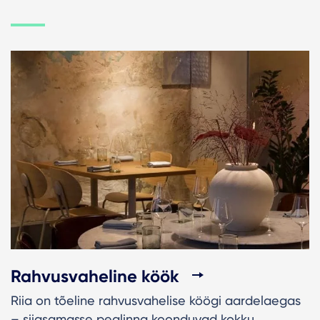
Rahvusvaheline köök
Riia on tõeline rahvusvahelise köögi aardelaegas
– siiasamasse pealinna koonduvad kokku