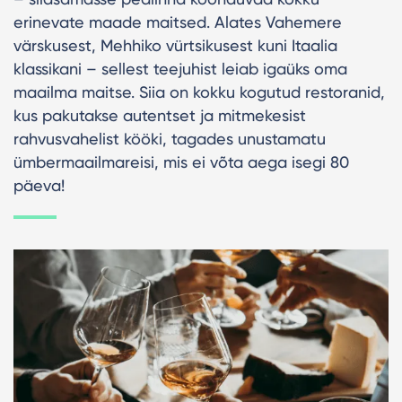
erinevate maade maitsed. Alates Vahemere
värskusest, Mehhiko vürtsikusest kuni Itaalia
klassikani – sellest teejuhist leiab igaüks oma
maailma maitse. Siia on kokku kogutud restoranid,
kus pakutakse autentset ja mitmekesist
rahvusvahelist kööki, tagades unustamatu
ümbermaailmareisi, mis ei võta aega isegi 80
päeva!