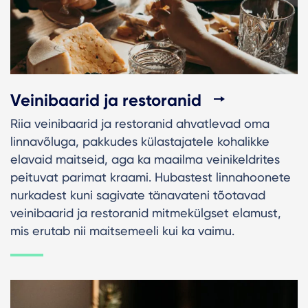
Veinibaarid ja restoranid
Riia veinibaarid ja restoranid ahvatlevad oma
linnavõluga, pakkudes külastajatele kohalikke
elavaid maitseid, aga ka maailma veinikeldrites
peituvat parimat kraami. Hubastest linnahoonete
nurkadest kuni sagivate tänavateni tõotavad
veinibaarid ja restoranid mitmekülgset elamust,
mis erutab nii maitsemeeli kui ka vaimu.