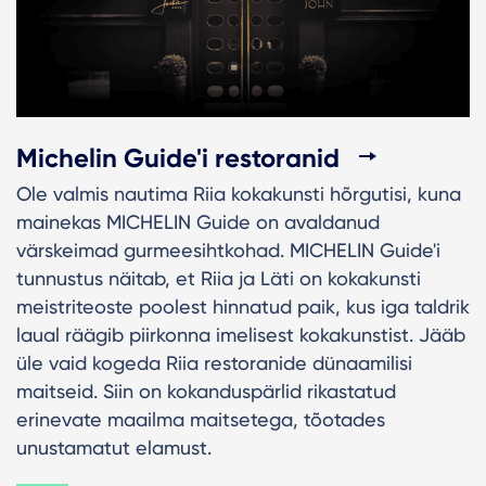
Michelin Guide'i restoranid
Ole valmis nautima Riia kokakunsti hõrgutisi, kuna
mainekas MICHELIN Guide on avaldanud
värskeimad gurmeesihtkohad. MICHELIN Guide'i
tunnustus näitab, et Riia ja Läti on kokakunsti
meistriteoste poolest hinnatud paik, kus iga taldrik
laual räägib piirkonna imelisest kokakunstist. Jääb
üle vaid kogeda Riia restoranide dünaamilisi
maitseid. Siin on kokanduspärlid rikastatud
erinevate maailma maitsetega, tõotades
unustamatut elamust.