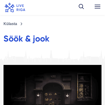
Külasta
Söök & jook