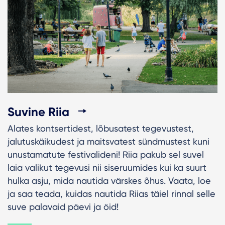
Suvine Riia
Alates kontsertidest, lõbusatest tegevustest,
jalutuskäikudest ja maitsvatest sündmustest kuni
unustamatute festivalideni! Riia pakub sel suvel
laia valikut tegevusi nii siseruumides kui ka suurt
hulka asju, mida nautida värskes õhus. Vaata, loe
ja saa teada, kuidas nautida Riias täiel rinnal selle
suve palavaid päevi ja öid!