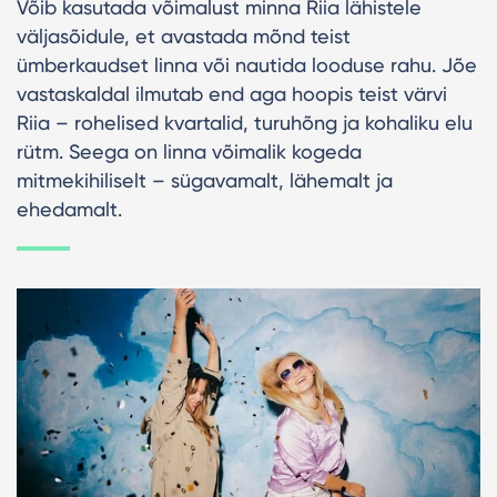
Võib kasutada võimalust minna Riia lähistele
väljasõidule, et avastada mõnd teist
ümberkaudset linna või nautida looduse rahu. Jõe
vastaskaldal ilmutab end aga hoopis teist värvi
Riia – rohelised kvartalid, turuhõng ja kohaliku elu
rütm. Seega on linna võimalik kogeda
mitmekihiliselt – sügavamalt, lähemalt ja
ehedamalt.