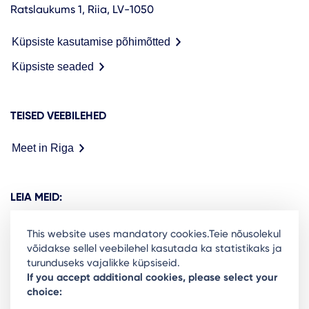
Ratslaukums 1, Riia, LV-1050
Küpsiste kasutamise põhimõtted
Küpsiste seaded
TEISED VEEBILEHED
Meet in Riga
LEIA MEID:
This website uses mandatory cookies.Teie nõusolekul
võidakse sellel veebilehel kasutada ka statistikaks ja
turunduseks vajalikke küpsiseid.
Ready to stay in the loop on Rigas business
If you accept additional cookies, please select your
choice:
community? Subscribe to our newsletter.