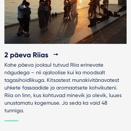
2 päeva Riias
Kahe päeva jooksul tutvud Riia erinevate
nägudega – nii ajaloolise kui ka moodsalt
tagasihoidlikuga. Kitsastest munakivitänavatest
uhkete fassaadide ja aromaatsete kohvikuteni.
Riia on linn, kus kohtuvad minevik ja olevik, luues
unustamatu kogemuse. Ja seda ka vaid 48
tunniga.