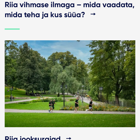
Riia vihmase ilmaga – mida vaadata,
mida teha ja kus süüa?
Riia jooksurajad