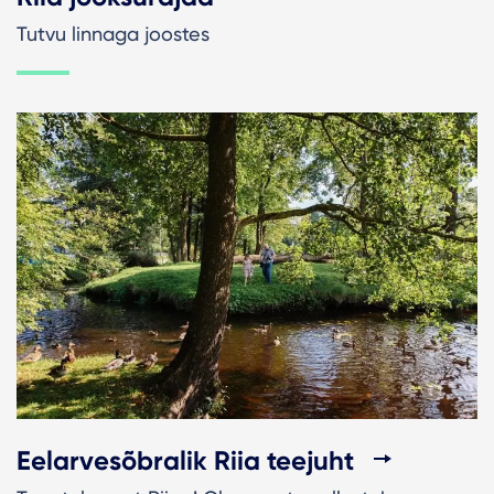
Tutvu linnaga joostes
Eelarvesõbralik Riia teejuht