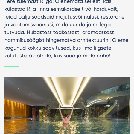
Tere tulemast Riiga! Olenemata sellest, kas
külastad Riia linna esmakordselt või korduvalt,
leiad palju soodsaid majutusvõimalusi, restorane
ja vaatamisväärsusi, mida uurida ja millega
tutvuda. Hubastest toakestest, aromaatsest
hommikusöögist hingematva arhitektuurini! Oleme
kogunud kokku soovitused, kus ilma liigsete
kulutusteta ööbida, kus süüa ja mida näha!