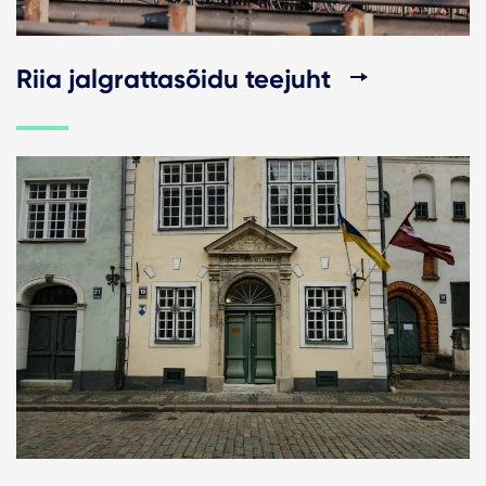
Riia jalgrattasõidu teejuht