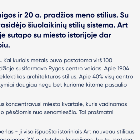
igos ir 20 a. pradžios meno stilius. Su
asidėjo šiuolaikinių stilių sistema. Art
e sutapo su miesto istorijoje dar
iu.
. Kai kuriais metais buvo pastatoma virš 100
džioje susiformavo Rygos centro veidas. Apie 1904
 eklektikos architektūros stilius. Apie 40% visų centro
i žymiai daugiau negu bet kuriame kitame pasaulio
usikoncentravusi miesto kvartale, kuris vadinamas
kelio pėsčiomis nuo senamiesčio. Tai prašmatni
as - ji visa išpuošta istoriniais Art nouveau stiliaus
artojamas XX a. statybos laimėjimas, be to, statyba