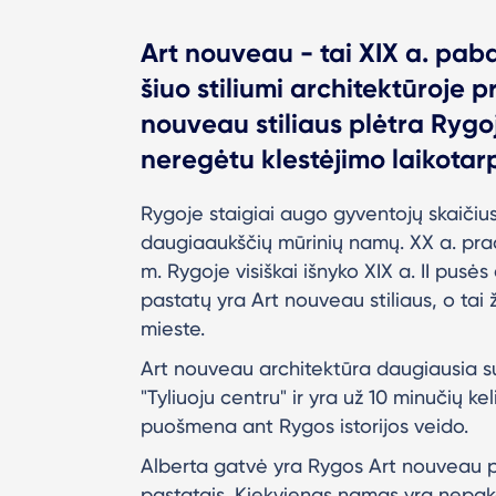
Art nouveau - tai XIX a. paba
šiuo stiliumi architektūroje pr
nouveau stiliaus plėtra Rygoj
neregėtu klestėjimo laikotarp
Rygoje staigiai augo gyventojų skaičius
daugiaaukščių mūrinių namų. XX a. pra
m. Rygoje visiškai išnyko XIX a. II pusės
pastatų yra Art nouveau stiliaus, o ta
mieste.
Art nouveau architektūra daugiausia s
"Tyliuoju centru" ir yra už 10 minučių 
puošmena ant Rygos istorijos veido.
Alberta gatvė yra Rygos Art nouveau perl
pastatais. Kiekvienas namas yra nepak