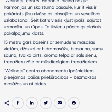
''Wellness'' centrs ''Hedonic'' aicina nokļūt
harmonijas un skaistuma pasaulē, kur it viss ir
pakārtots jūsu dvēseles labsajūtai un veselības
uzlabošanai. Šeit katrs viesis kļūst īpašs, sajūtot
uzmanību un rūpes. Te ikvienu pārsteigs plašais
pakalpojumu klāsts.
15 metru garš baseins ar zemūdens masāžas
vietām, džakuzi ar hidromasāžu, biosauna, somu
sauna, tvaika pirts, aroma telpa ar sāls sienu,
trenažieru zāle ar mūsdienīgiem trenažieriem.
''Wellness'' centra abonementu īpašniekiem
pieejamas īpašas priekšrocības – bezmaksas
masāžas un atlaides.