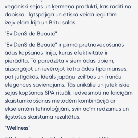
vegāniski sejas un ķermeņa produkti, kas radīti no
dabiskā, ilgtspējīgā un ētiskā veidā iegūtām
izejvielām Īrijā un Britu salās.
"EviDenS de Beauté"
''EviDenS de Beauté'' ir pirmā pretnovecošanās
ādas kopšanas līnija, kuras efektivitāte ir
pierādīta. Tā paredzēta visiem ādas tipiem,
aizsargājot un ievērojot katra ādas tipa nianses,
pat jutīgākās. Ideāls japāņu izcilības un franču
elegances savienojums. Tās unikālie un jutekliskie
sejas kopšanas SPA rituāli, iedvesmoti no laicīgām
skaistumkopšanas metodēm kombinācijā ar
ekselentām tehnoloģijām, svin acīm redzamus un
ilgstošus skaistuma rezultātus.
"Wellness"