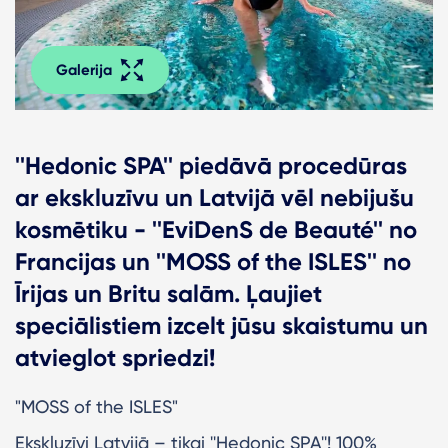
Galerija
''Hedonic SPA'' piedāvā procedūras
ar ekskluzīvu un Latvijā vēl nebijušu
kosmētiku - ''EviDenS de Beauté'' no
Francijas un ''MOSS of the ISLES'' no
Īrijas un Britu salām. Ļaujiet
speciālistiem izcelt jūsu skaistumu un
atvieglot spriedzi!
"MOSS of the ISLES"
Ekskluzīvi Latvijā – tikai ''Hedonic SPA''! 100%