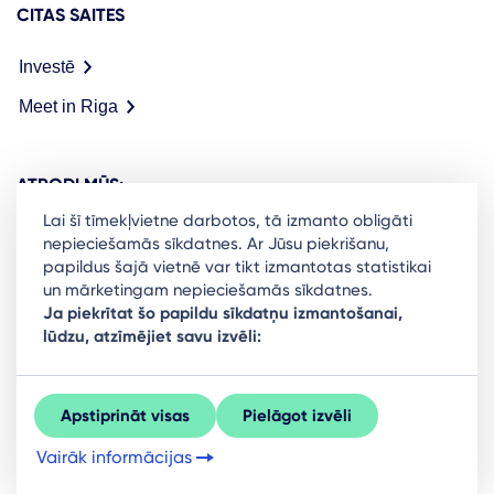
CITAS SAITES
Investē
Meet in Riga
ATRODI MŪS:
Lai šī tīmekļvietne darbotos, tā izmanto obligāti
nepieciešamās sīkdatnes. Ar Jūsu piekrišanu,
papildus šajā vietnē var tikt izmantotas statistikai
un mārketingam nepieciešamās sīkdatnes.
Ready to stay in the loop on Rigas business
Ja piekrītat šo papildu sīkdatņu izmantošanai,
lūdzu, atzīmējiet savu izvēli:
community? Subscribe to our newsletter.
Sign Up
Apstiprināt visas
Pielāgot izvēli
Vairāk informācijas